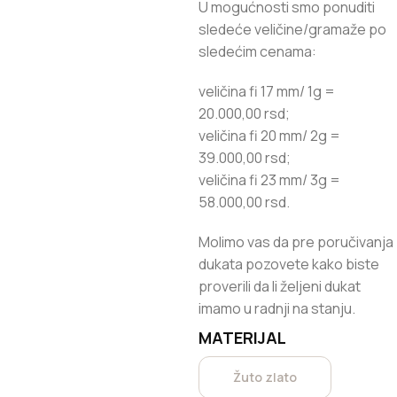
U mogućnosti smo ponuditi
sledeće veličine/gramaže po
sledećim cenama:
veličina fi 17 mm/ 1g =
20.000,00 rsd;
veličina fi 20 mm/ 2g =
39.000,00 rsd;
veličina fi 23 mm/ 3g =
58.000,00 rsd.
Molimo vas da pre poručivanja
dukata pozovete kako biste
proverili da li željeni dukat
imamo u radnji na stanju.
MATERIJAL
Žuto zlato