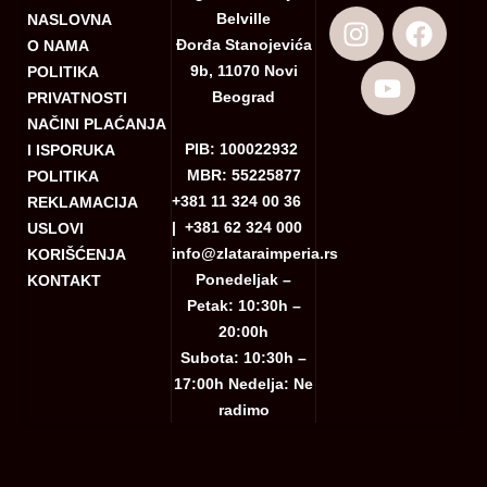
Belville
NASLOVNA
Đorđa Stanojevića
O NAMA
9b, 11070 Novi
POLITIKA
Beograd
PRIVATNOSTI
NAČINI PLAĆANJA
PIB: 100022932
I ISPORUKA
MBR: 55225877
POLITIKA
+381 11 324 00 36
REKLAMACIJA
|
+381 62 324 000
USLOVI
info@zlataraimperia.rs
KORIŠĆENJA
Ponedeljak –
KONTAKT
Petak: 10:30h –
20:00h
Subota: 10:30h –
17:00h Nedelja: Ne
radimo