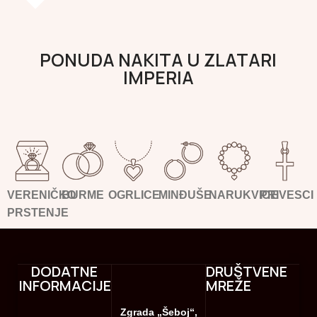
PONUDA NAKITA U ZLATARI
IMPERIA
VERENIČKO
BURME
OGRLICE
MINĐUŠE
NARUKVICE
PRIVESCI
PRSTENJE
DODATNE
DRUŠTVENE
INFORMACIJE
MREŽE
Zgrada „Šeboj“,