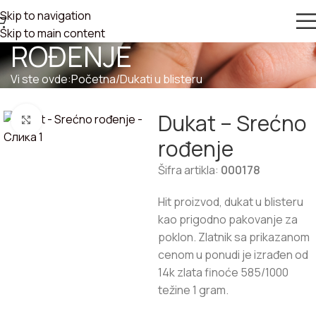
Skip to navigation
DUKAT – SREĆNO
Skip to main content
ROĐENJE
Vi ste ovde:
Početna
/
Dukati u blisteru
Dukat – Srećno
Zumiraj sliku
rođenje
Šifra artikla:
000178
Hit proizvod, dukat u blisteru
kao prigodno pakovanje za
poklon. Zlatnik sa prikazanom
cenom u ponudi je izrađen od
14k zlata finoće 585/1000
težine 1 gram.