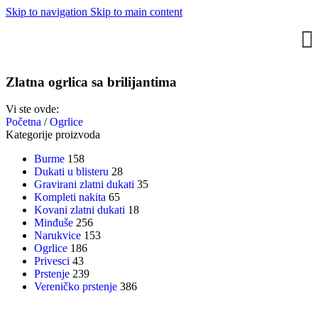
Skip to navigation
Skip to main content
Zlatna ogrlica sa brilijantima
Vi ste ovde:
Početna
/
Ogrlice
Kategorije proizvoda
Burme
158
Dukati u blisteru
28
Gravirani zlatni dukati
35
Kompleti nakita
65
Kovani zlatni dukati
18
Minđuše
256
Narukvice
153
Ogrlice
186
Privesci
43
Prstenje
239
Vereničko prstenje
386