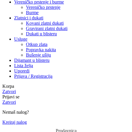
Vereničko prstenje i burme
Vereničko prstenje
Burme
Zlatnici i dukati
Kovani zlatni dukati
Gravirani zlatni dukati
Dukati u blisteru
Usluge
Otkup zlata
Popravka nakita
Bušenje ušiju
Dijamant u blisteru
Lista želja
Uporedi
Prijava / Registracija
Korpa
Zatvori
Prijavi se
Zatvori
Nemaš nalog?
Kreiraj nalog
Prodavnica