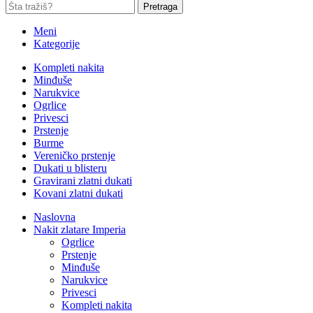
Pretraga
Meni
Kategorije
Kompleti nakita
Minđuše
Narukvice
Ogrlice
Privesci
Prstenje
Burme
Vereničko prstenje
Dukati u blisteru
Gravirani zlatni dukati
Kovani zlatni dukati
Naslovna
Nakit zlatare Imperia
Ogrlice
Prstenje
Minđuše
Narukvice
Privesci
Kompleti nakita