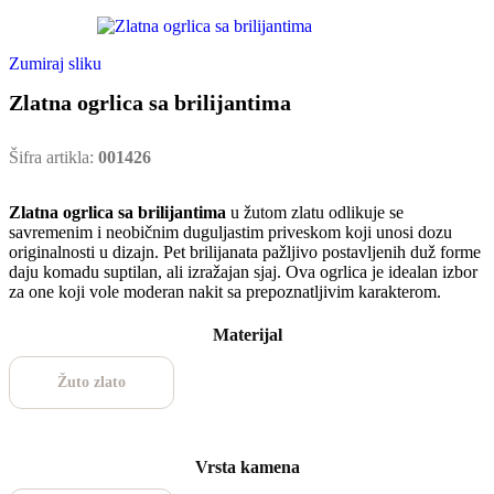
Zumiraj sliku
Zlatna ogrlica sa brilijantima
Šifra artikla:
001426
Zlatna ogrlica sa brilijantima
u žutom zlatu odlikuje se
savremenim i neobičnim duguljastim priveskom koji unosi dozu
originalnosti u dizajn. Pet brilijanata pažljivo postavljenih duž forme
daju komadu suptilan, ali izražajan sjaj. Ova ogrlica je idealan izbor
za one koji vole moderan nakit sa prepoznatljivim karakterom.
Materijal
Žuto zlato
Vrsta kamena