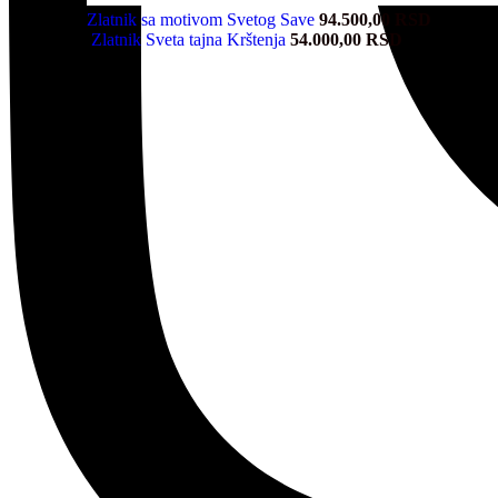
Zlatnik sa motivom Svetog Save
94.500,00
RSD
Zlatnik Sveta tajna Krštenja
54.000,00
RSD