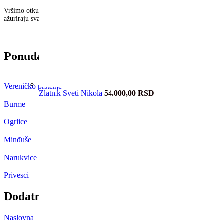
Vršimo otkup zlatnog nakita,dukata, lomljenog zlata,zlata svih finoća, zubnog
ažuriraju svakodnevno u svakom trenutku se možete informisati o trenutnoj ce
Ponuda nakita u zlatari Imperia
Vereničko prstenje
Zlatnik Sveti Nikola
54.000,00
RSD
Burme
Ogrlice
Minđuše
Narukvice
Privesci
Dodatne informacije
Naslovna