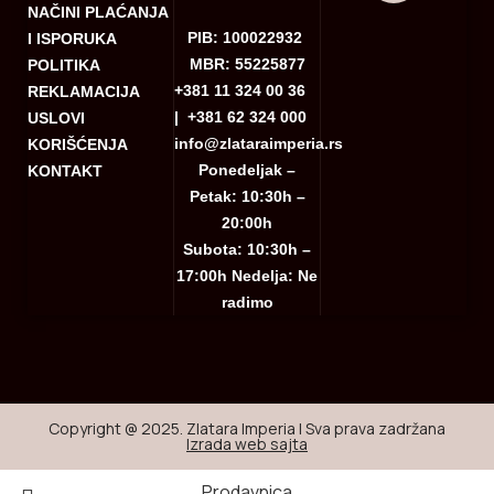
NAČINI PLAĆANJA
PIB: 100022932
I ISPORUKA
MBR: 55225877
POLITIKA
+381 11 324 00 36
REKLAMACIJA
|
+381 62 324 000
USLOVI
info@zlataraimperia.rs
KORIŠĆENJA
Ponedeljak –
KONTAKT
Petak: 10:30h –
20:00h
Subota: 10:30h –
17:00h Nedelja: Ne
radimo
Copyright @ 2025. Zlatara Imperia | Sva prava zadržana
Izrada web sajta
Prodavnica