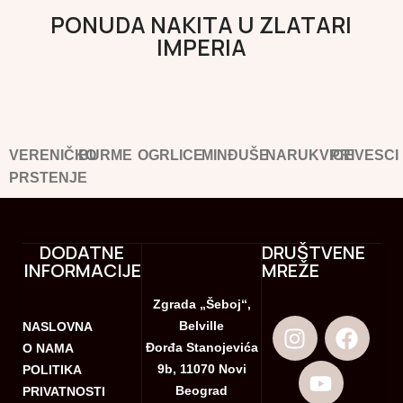
PONUDA NAKITA U ZLATARI
IMPERIA
VERENIČKO
BURME
OGRLICE
MINĐUŠE
NARUKVICE
PRIVESCI
PRSTENJE
DODATNE
DRUŠTVENE
INFORMACIJE
MREŽE
Zgrada „Šeboj“,
Belville
NASLOVNA
Đorđa Stanojevića
O NAMA
9b, 11070 Novi
POLITIKA
Beograd
PRIVATNOSTI