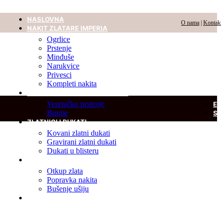
NASLOVNA
O nama
|
Kontak
NAKIT ZLATARE IMPERIA
Ogrlice
Prstenje
Minđuše
Narukvice
Privesci
Kompleti nakita
VERENIČKO PRSTENJE I BURME
Vereničko prstenje
E
Burme
S
ZLATNICI I DUKATI
Kovani zlatni dukati
Gravirani zlatni dukati
Dukati u blisteru
USLUGE
Otkup zlata
Popravka nakita
Bušenje ušiju
DIJAMANT U BLISTERU