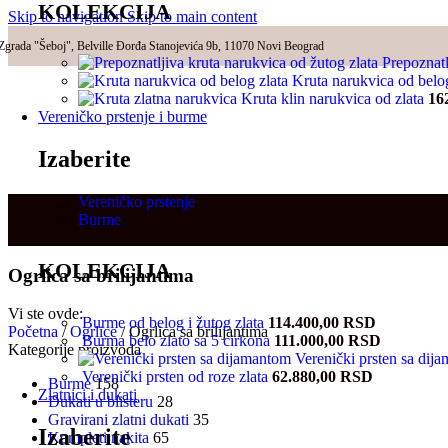
KOLEKCIJA
Skip to navigation
Skip to main content
Zgrada "Šeboj", Belville Đorđa Stanojevića 9b, 11070 Novi Beograd
Prepoznatl
Kruta narukvica od belo
Kruta klin narukvica od zlata
16
Vereničko prstenje i burme
Izaberite
Vereničko prstenje
Burme
KOLEKCIJA
Ogrlica sa brilijantima
Vi ste ovde:
Burme od belog i žutog zlata
114.400,00
RSD
Početna
/
Ogrlice
/
Ogrlica sa brilijantima
Burma belo zlato sa 5 cirkona
111.000,00
RSD
Kategorije proizvoda
Verenički prsten sa di
Verenički prsten od roze zlata
62.880,00
RSD
Burme
158
Zlatnici i dukati
Dukati u blisteru
28
Gravirani zlatni dukati
35
Izaberite
Kompleti nakita
65