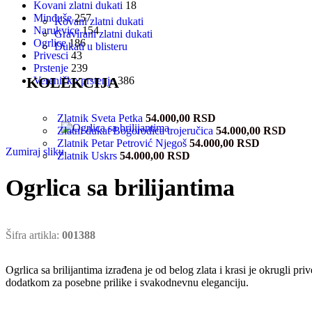
Kovani zlatni dukati
18
Minđuše
257
Kovani zlatni dukati
Narukvice
154
Gravirani zlatni dukati
Ogrlice
186
Dukati u blisteru
Privesci
43
Prstenje
239
KOLEKCIJA
Vereničko prstenje
386
Zlatnik Sveta Petka
54.000,00
RSD
Zlatni dukat Bogorodica trojeručica
54.000,00
RSD
Zlatnik Petar Petrović Njegoš
54.000,00
RSD
Zumiraj sliku
Zlatnik Uskrs
54.000,00
RSD
Ogrlica sa brilijantima
Šifra artikla:
001388
Ogrlica sa brilijantima izrađena je od belog zlata i krasi je okrugli pri
dodatkom za posebne prilike i svakodnevnu eleganciju.