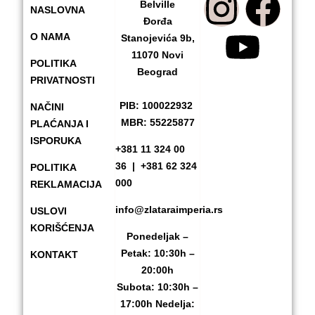
Belville
NASLOVNA
Đorđa
O NAMA
Stanojevića 9b,
11070 Novi
POLITIKA
Beograd
PRIVATNOSTI
PIB: 100022932
NAČINI
MBR: 55225877
PLAĆANJA I
ISPORUKA
+381 11 324 00
36
|
+381 62 324
POLITIKA
000
REKLAMACIJA
info@zlataraimperia.rs
USLOVI
KORIŠĆENJA
Ponedeljak –
Petak: 10:30h –
KONTAKT
20:00h
Subota: 10:30h –
17:00h Nedelja: