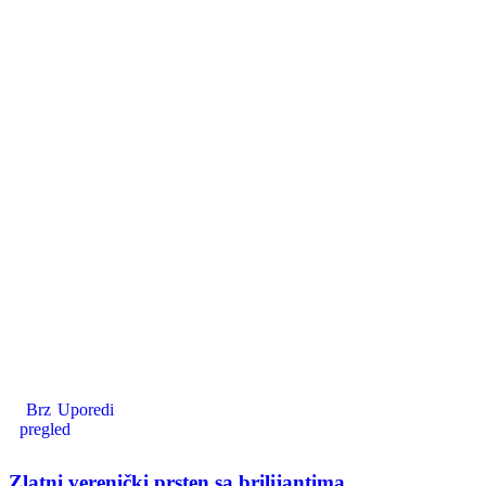
Brz
Uporedi
pregled
Zlatni verenički prsten sa brilijantima