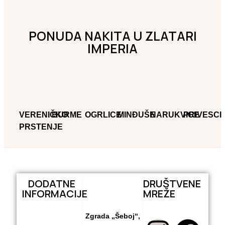
PONUDA NAKITA U ZLATARI
IMPERIA
VERENIČKO
BURME
OGRLICE
MINĐUŠE
NARUKVICE
PRIVESCI
PRSTENJE
DODATNE
DRUŠTVENE
INFORMACIJE
MREŽE
Zgrada „Šeboj“,