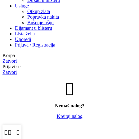
Dukati u blisteru
Usluge
Otkup zlata
Popravka nakita
Bušenje ušiju
Dijamant u blisteru
Lista želja
Uporedi
Prijava / Registracija
Korpa
Zatvori
Prijavi se
Zatvori
Nemaš nalog?
Kreiraj nalog