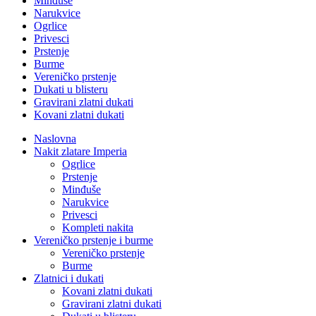
Minđuše
Narukvice
Ogrlice
Privesci
Prstenje
Burme
Vereničko prstenje
Dukati u blisteru
Gravirani zlatni dukati
Kovani zlatni dukati
Naslovna
Nakit zlatare Imperia
Ogrlice
Prstenje
Minđuše
Narukvice
Privesci
Kompleti nakita
Vereničko prstenje i burme
Vereničko prstenje
Burme
Zlatnici i dukati
Kovani zlatni dukati
Gravirani zlatni dukati