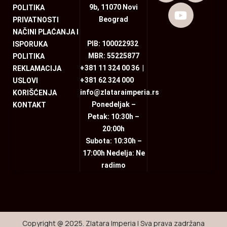
9b, 11070 Novi
POLITIKA
Beograd
PRIVATNOSTI
NAČINI PLAĆANJA I
PIB: 100022932
ISPORUKA
MBR: 55225877
POLITIKA
+381 11 324 00 36
|
REKLAMACIJA
+381 62 324 000
USLOVI
info@zlataraimperia.rs
KORIŠĆENJA
Ponedeljak –
KONTAKT
Petak: 10:30h –
20:00h
Subota: 10:30h –
17:00h Nedelja: Ne
radimo
Copyright @ 2025. Zlatara Imperia | Sva prava zadržana