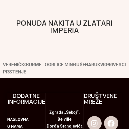
PONUDA NAKITA U ZLATARI
IMPERIA
VERENIČKO
BURME
OGRLICE
MINĐUŠE
NARUKVICE
PRIVESCI
PRSTENJE
DODATNE
DRUŠTVENE
INFORMACIJE
MREŽE
Zgrada „Šeboj“,
Belville
NASLOVNA
Đorđa Stanojevića
O NAMA