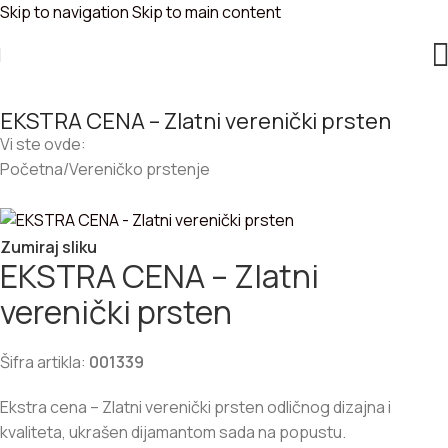
Skip to navigation
Skip to main content
EKSTRA CENA – Zlatni verenički prsten
Vi ste ovde:
Početna
/
Vereničko prstenje
Zumiraj sliku
EKSTRA CENA – Zlatni
verenički prsten
Šifra artikla:
001339
Ekstra cena – Zlatni verenički prsten odličnog dizajna i
kvaliteta, ukrašen dijamantom sada na popustu.