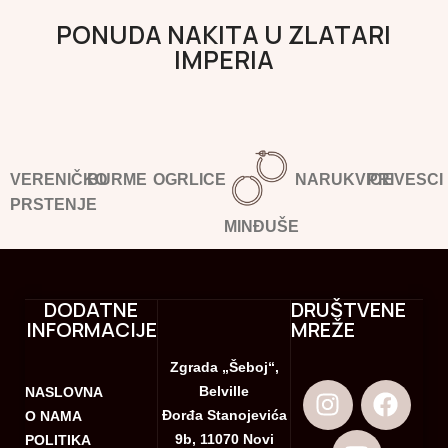
PONUDA NAKITA U ZLATARI
IMPERIA
VERENIČKO
BURME
OGRLICE
NARUKVICE
PRIVESCI
PRSTENJE
MINĐUŠE
DODATNE
DRUŠTVENE
INFORMACIJE
MREŽE
Zgrada „Šeboj“,
Belville
NASLOVNA
Đorđa Stanojevića
O NAMA
9b, 11070 Novi
POLITIKA