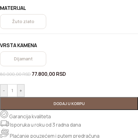
MATERIJAL
Žuto zlato
VRSTA KAMENA
Dijamant
77.800,00
RSD
80.000,00
RSD
-
+
DODAJ U KORPU
Garancija kvaliteta
Isporuka u roku od 3 radna dana
Plaćanje pouzećem i putem predračuna