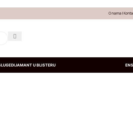
O nama
|
Konta
SLUGE
DIJAMANT U BLISTERU
EN