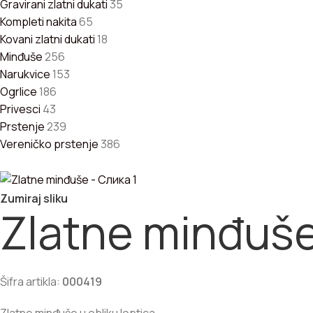
Gravirani zlatni dukati
35
Kompleti nakita
65
Kovani zlatni dukati
18
Minđuše
256
Narukvice
153
Ogrlice
186
Privesci
43
Prstenje
239
Vereničko prstenje
386
Zumiraj sliku
Zlatne minđuš
Šifra artikla:
000419