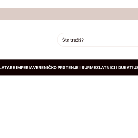
LATARE IMPERIA
VERENIČKO PRSTENJE I BURME
ZLATNICI I DUKATI
U