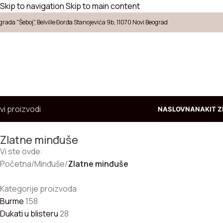
Skip to navigation
Skip to main content
grada "Šeboj", Belville Đorđa Stanojevića 9b, 11070 Novi Beograd
vi proizvodi
NASLOVNA
NAKIT Z
Zlatne minđuše
Vi ste ovde:
Početna
/
Minđuše
/
Zlatne minđuše
Kategorije proizvoda
Burme
158
Dukati u blisteru
28