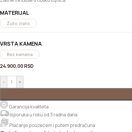
Zlatne minđuše u obliku loptica.
MATERIJAL
Žuto zlato
VRSTA KAMENA
Bez kamena
24.900,00
RSD
-
+
Garancija kvaliteta
Isporuka u roku od 3 radna dana
Plaćanje pouzećem i putem predračuna