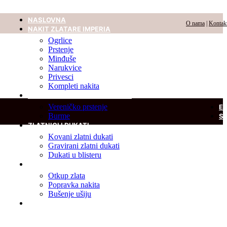
NASLOVNA
O nama
|
Kontak
NAKIT ZLATARE IMPERIA
Ogrlice
Prstenje
Minđuše
Narukvice
Privesci
Kompleti nakita
VERENIČKO PRSTENJE I BURME
Vereničko prstenje
E
Burme
S
ZLATNICI I DUKATI
Kovani zlatni dukati
Gravirani zlatni dukati
Dukati u blisteru
USLUGE
Otkup zlata
Popravka nakita
Bušenje ušiju
DIJAMANT U BLISTERU