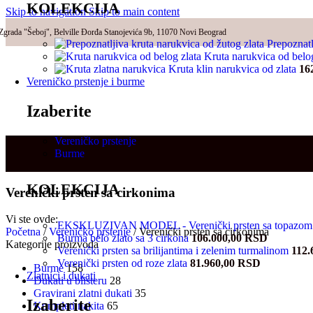
KOLEKCIJA
Skip to navigation
Skip to main content
Zgrada "Šeboj", Belville Đorđa Stanojevića 9b, 11070 Novi Beograd
Prepoznatl
Kruta narukvica od belo
Kruta klin narukvica od zlata
16
Vereničko prstenje i burme
Izaberite
Vereničko prstenje
Burme
KOLEKCIJA
Verenički prsten sa cirkonima
Vi ste ovde:
EKSKLUZIVAN MODEL - Verenički prsten sa topazom i 
Početna
/
Vereničko prstenje
/
Verenički prsten sa cirkonima
Burma belo zlato sa 3 cirkona
106.000,00
RSD
Kategorije proizvoda
Verenički prsten sa brilijantima i zelenim turmalinom
112.
Verenički prsten od roze zlata
81.960,00
RSD
Burme
158
Zlatnici i dukati
Dukati u blisteru
28
Gravirani zlatni dukati
35
Izaberite
Kompleti nakita
65