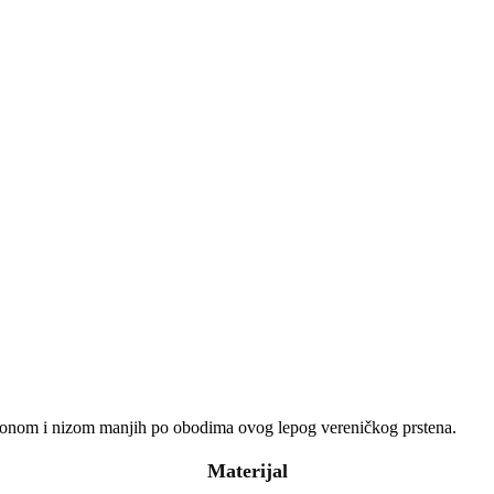
irkonom i nizom manjih po obodima ovog lepog vereničkog prstena.
Materijal