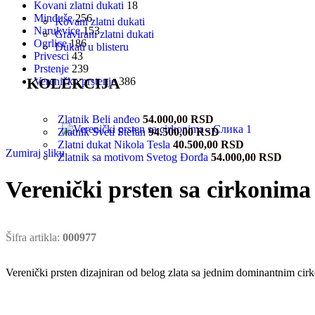
Kovani zlatni dukati
18
Minđuše
256
Kovani zlatni dukati
Narukvice
153
Gravirani zlatni dukati
Ogrlice
186
Dukati u blisteru
Privesci
43
Prstenje
239
KOLEKCIJA
Vereničko prstenje
386
Zlatnik Beli anđeo
54.000,00
RSD
Zlatnik Sveti Stefan
94.500,00
RSD
Zlatni dukat Nikola Tesla
40.500,00
RSD
Zumiraj sliku
Zlatnik sa motivom Svetog Đorđa
54.000,00
RSD
Verenički prsten sa cirkonima
Šifra artikla:
000977
Verenički prsten dizajniran od belog zlata sa jednim dominantnim c