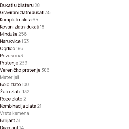
Dukati u blisteru
28
Gravirani zlatni dukati
35
Kompleti nakita
65
Kovani zlatni dukati
18
Minđuše
256
Narukvice
153
Ogrlice
186
Privesci
43
Prstenje
239
Vereničko prstenje
386
Materijali
Belo zlato
100
Žuto zlato
132
Roze zlato
2
Kombinacija zlata
21
Vrsta kamena
Brilijant
31
Dijamant
14