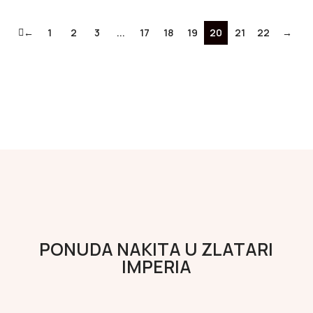
←
1
2
3
...
17
18
19
20
21
22
→
PONUDA NAKITA U ZLATARI
IMPERIA