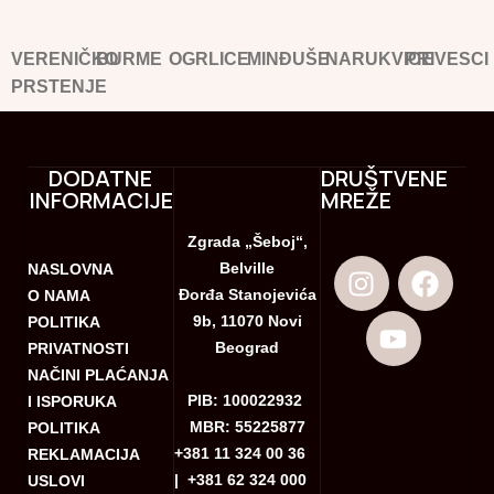
VERENIČKO
BURME
OGRLICE
MINĐUŠE
NARUKVICE
PRIVESCI
PRSTENJE
DODATNE
DRUŠTVENE
INFORMACIJE
MREŽE
Zgrada „Šeboj“,
Belville
NASLOVNA
Đorđa Stanojevića
O NAMA
9b, 11070 Novi
POLITIKA
Beograd
PRIVATNOSTI
NAČINI PLAĆANJA
PIB: 100022932
I ISPORUKA
MBR: 55225877
POLITIKA
+381 11 324 00 36
REKLAMACIJA
|
+381 62 324 000
USLOVI