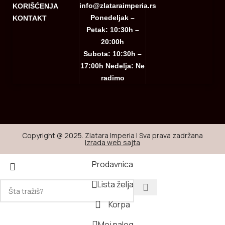
info@zlataraimperia.rs
KORIŠĆENJA
Ponedeljak –
KONTAKT
Petak: 10:30h –
20:00h
Subota: 10:30h –
17:00h Nedelja: Ne
radimo
Copyright @ 2025. Zlatara Imperia | Sva prava zadržana
Izrada web sajta
Prodavnica
Lista želja
Korpa
Moj nalog