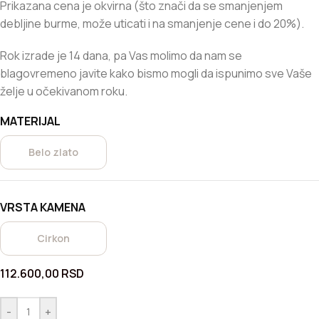
Prikazana cena je okvirna (što znači da se smanjenjem
debljine burme, može uticati i na smanjenje cene i do 20%).
Rok izrade je 14 dana, pa Vas molimo da nam se
blagovremeno javite kako bismo mogli da ispunimo sve Vaše
želje u očekivanom roku.
MATERIJAL
Belo zlato
VRSTA KAMENA
Cirkon
112.600,00
RSD
-
+