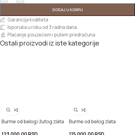
DODAJ U KORPU
Garancija kvaliteta
Isporuka u roku od 3 radna dana
Plaćanje pouzećem i putem predračuna
Ostali proizvodi iz iste kategorije
Burme od belog i žutog zlata
Burme od belog zlata
123.000,00
RSD
115.000,00
RSD