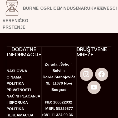
BURME
OGRLICE
MINĐUŠE
NARUKVICE
PRIVESCI
VERENIČKO
PRSTENJE
DODATNE
DRUŠTVENE
INFORMACIJE
MREŽE
Zgrada „Šeboj“,
Belville
NASLOVNA
Đorđa Stanojevića
O NAMA
9b, 11070 Novi
POLITIKA
Beograd
PRIVATNOSTI
NAČINI PLAĆANJA
PIB: 100022932
I ISPORUKA
MBR: 55225877
POLITIKA
+381 11 324 00 36
REKLAMACIJA