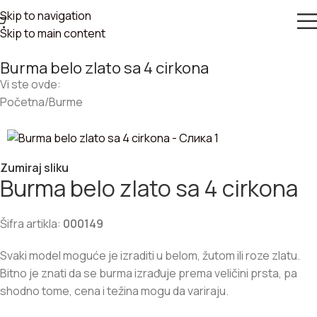
Skip to navigation
Skip to main content
Burma belo zlato sa 4 cirkona
Vi ste ovde:
Početna
/
Burme
Zumiraj sliku
Burma belo zlato sa 4 cirkona
Šifra artikla:
000149
Svaki model moguće je izraditi u belom, žutom ili roze zlatu.
Bitno je znati da se burma izrađuje prema veličini prsta, pa
shodno tome, cena i težina mogu da variraju.