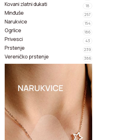
Privesci
Kovani zlatni dukati
18
Minđuše
257
Narukvice
Narukvice
154
Ogrlice
Kompleti nakita
186
Privesci
43
Prstenje
239
Vereničko prstenje
386