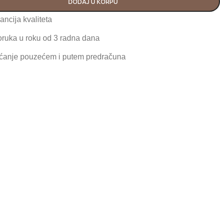
DODAJ U KORPU
ancija kvaliteta
oruka u roku od 3 radna dana
ćanje pouzećem i putem predračuna