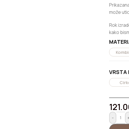
158.650,00
RSD
Prikazana
može utic
Kruta klin narukvica od zlata
Rok izrad
162.000,00
RSD
kako bism
MATERI
Kombin
VRSTA
Cirk
121.
-