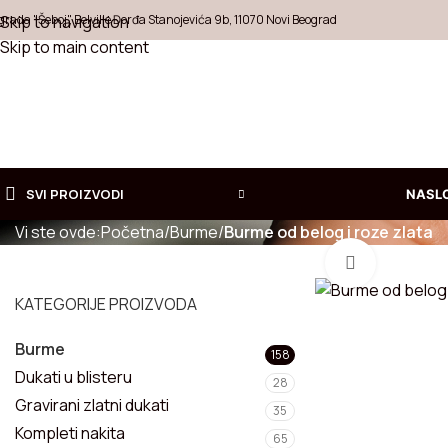
grada "Šeboj", Belville Đorđa Stanojevića 9b, 11070 Novi Beograd
Skip to navigation
Skip to main content
BURME OD BELOG I ROZ
SVI PROIZVODI
NASL
Vi ste ovde:
Početna
/
Burme
/
Burme od belog i roze zlata
Zumiraj sl
Izaberite
KOLEKCI
KATEGORIJE PROIZVODA
Ogrlice
Burme
Prstenje
158
Dukati u blisteru
28
Minđuše
Gravirani zlatni dukati
35
Kompleti nakita
65