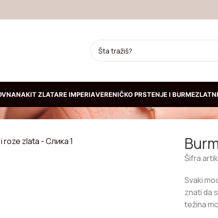
E ZLATA
OVNA
NAKIT ZLATARE IMPERIA
VERENIČKO PRSTENJE I BURME
ZLATNI
iku
JA
Burme
Prepoznatljiva kruta
narukvica od žutog zlata
Šifra arti
192.300,00
RSD
Svaki mode
znati da 
Kruta narukvica od belog
težina mo
zlata