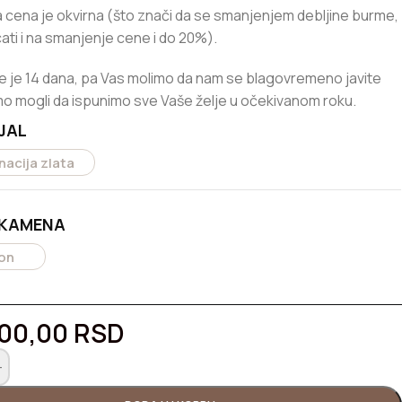
 cena je okvirna (što znači da se smanjenjem debljine burme,
ati i na smanjenje cene i do 20%).
e je 14 dana, pa Vas molimo da nam se blagovremeno javite
o mogli da ispunimo sve Vaše želje u očekivanom roku.
JAL
acija zlata
 KAMENA
on
000,00
RSD
+