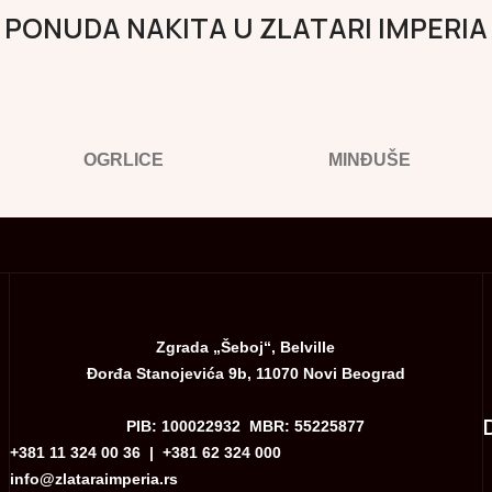
PONUDA NAKITA U ZLATARI IMPERIA
OGRLICE
MINĐUŠE
Zgrada „Šeboj“, Belville
Đorđa Stanojevića 9b, 11070 Novi Beograd
PIB: 100022932 MBR: 55225877
+381 11 324 00 36
|
+381 62 324 000
info@zlataraimperia.rs