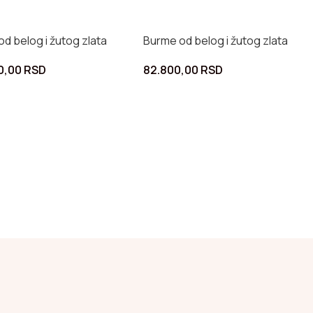
d belog i žutog zlata
Burme od belog i žutog zlata
0,00
RSD
82.800,00
RSD