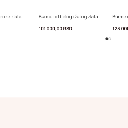
 roze zlata
Burme od belog i žutog zlata
Burme o
101.000,00
RSD
123.00