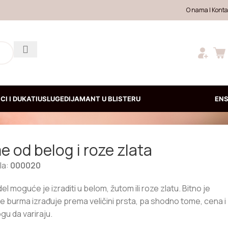
O nama
|
Konta
CI I DUKATI
USLUGE
DIJAMANT U BLISTERU
EN
 od belog i roze zlata
kla:
000020
l moguće je izraditi u belom, žutom ili roze zlatu. Bitno je
se burma izrađuje prema veličini prsta, pa shodno tome, cena i
gu da variraju.