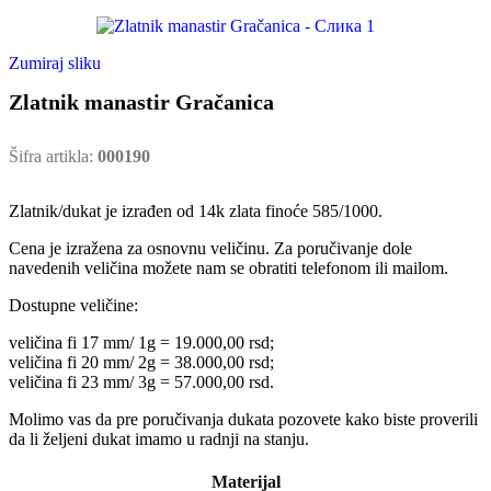
Zumiraj sliku
Zlatnik manastir Gračanica
Šifra artikla:
000190
Zlatnik/dukat je izrađen od 14k zlata finoće 585/1000.
Cena je izražena za osnovnu veličinu. Za poručivanje dole
navedenih veličina možete nam se obratiti telefonom ili mailom.
Dostupne veličine:
veličina fi 17 mm/ 1g = 19.000,00 rsd;
veličina fi 20 mm/ 2g = 38.000,00 rsd;
veličina fi 23 mm/ 3g = 57.000,00 rsd.
Molimo vas da pre poručivanja dukata pozovete kako biste proverili
da li željeni dukat imamo u radnji na stanju.
Materijal