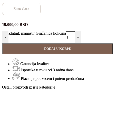
Žuto zlato
19.000,00
RSD
Zlatnik manastir Gračanica količina
-
+
DODAJ U KORPU
Garancija kvaliteta
Isporuka u roku od 3 radna dana
Plaćanje pouzećem i putem predračuna
Ostali proizvodi iz iste kategorije