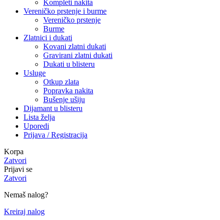
Kompleti nakita
Vereničko prstenje i burme
Vereničko prstenje
Burme
Zlatnici i dukati
Kovani zlatni dukati
Gravirani zlatni dukati
Dukati u blisteru
Usluge
Otkup zlata
Popravka nakita
Bušenje ušiju
Dijamant u blisteru
Lista želja
Uporedi
Prijava / Registracija
Korpa
Zatvori
Prijavi se
Zatvori
Nemaš nalog?
Kreiraj nalog