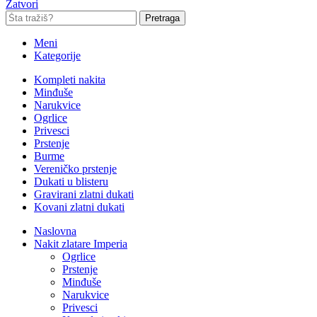
Zatvori
Pretraga
Meni
Kategorije
Kompleti nakita
Minđuše
Narukvice
Ogrlice
Privesci
Prstenje
Burme
Vereničko prstenje
Dukati u blisteru
Gravirani zlatni dukati
Kovani zlatni dukati
Naslovna
Nakit zlatare Imperia
Ogrlice
Prstenje
Minđuše
Narukvice
Privesci