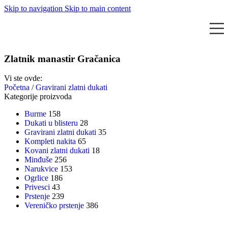
Skip to navigation
Skip to main content
Zlatnik manastir Gračanica
Vi ste ovde:
Početna
/
Gravirani zlatni dukati
Kategorije proizvoda
Burme
158
Dukati u blisteru
28
Gravirani zlatni dukati
35
Kompleti nakita
65
Kovani zlatni dukati
18
Minđuše
256
Narukvice
153
Ogrlice
186
Privesci
43
Prstenje
239
Vereničko prstenje
386