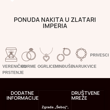
PONUDA NAKITA U ZLATARI
IMPERIA
PRIVESCI
VERENIČKO
BURME
OGRLICE
MINĐUŠE
NARUKVICE
PRSTENJE
DODATNE
DRUŠTVENE
INFORMACIJE
MREŽE
Zgrada „Šeboj“,