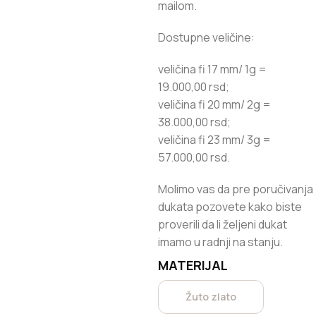
mailom.
Dostupne veličine:
veličina fi 17 mm/ 1g =
19.000,00 rsd;
veličina fi 20 mm/ 2g =
38.000,00 rsd;
veličina fi 23 mm/ 3g =
57.000,00 rsd.
Molimo vas da pre poručivanja
dukata pozovete kako biste
proverili da li željeni dukat
imamo u radnji na stanju.
MATERIJAL
Žuto zlato