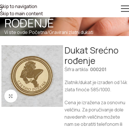
Skip to navigation
DUKAT SREĆNO
Skip to main content
ROĐENJE
Vi ste ovde:
Početna
/
Gravirani zlatni dukati
Dukat Srećno
rođenje
Šifra artikla:
000201
Zlatnik/dukat je izrađen od 14k
zlata finoće 585/1000.
Zumiraj sliku
Cena je izražena za osnovnu
veličinu. Za poručivanje dole
navedenih veličina možete
nam se obratiti telefonom ili