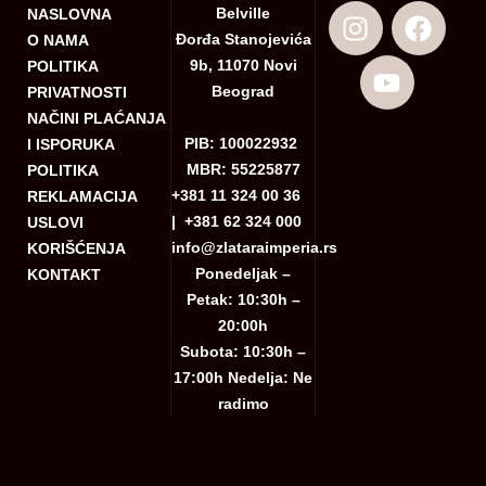
Belville
NASLOVNA
Đorđa Stanojevića
O NAMA
9b, 11070 Novi
POLITIKA
Beograd
PRIVATNOSTI
NAČINI PLAĆANJA
PIB: 100022932
I ISPORUKA
MBR: 55225877
POLITIKA
+381 11 324 00 36
REKLAMACIJA
|
+381 62 324 000
USLOVI
info@zlataraimperia.rs
KORIŠĆENJA
Ponedeljak –
KONTAKT
Petak: 10:30h –
20:00h
Subota: 10:30h –
17:00h Nedelja: Ne
radimo