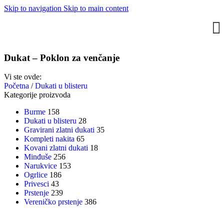
Skip to navigation
Skip to main content
Dukat – Poklon za venčanje
Vi ste ovde:
Početna
/
Dukati u blisteru
Kategorije proizvoda
Burme
158
Dukati u blisteru
28
Gravirani zlatni dukati
35
Kompleti nakita
65
Kovani zlatni dukati
18
Minđuše
256
Narukvice
153
Ogrlice
186
Privesci
43
Prstenje
239
Vereničko prstenje
386