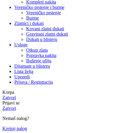
Kompleti nakita
Vereničko prstenje i burme
Vereničko prstenje
Burme
Zlatnici i dukati
Kovani zlatni dukati
Gravirani zlatni dukati
Dukati u blisteru
Usluge
Otkup zlata
Popravka nakita
Bušenje ušiju
Dijamant u blisteru
Lista želja
Uporedi
Prijava / Registracija
Korpa
Zatvori
Prijavi se
Zatvori
Nemaš nalog?
Kreiraj nalog