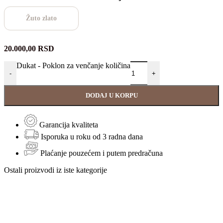
Žuto zlato
20.000,00
RSD
Dukat - Poklon za venčanje količina
-
+
DODAJ U KORPU
Garancija kvaliteta
Isporuka u roku od 3 radna dana
Plaćanje pouzećem i putem predračuna
Ostali proizvodi iz iste kategorije