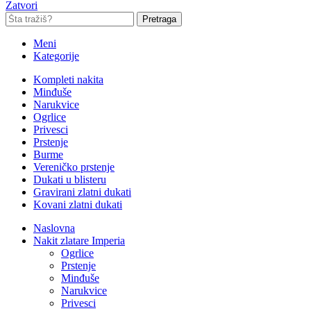
Zatvori
Pretraga
Meni
Kategorije
Kompleti nakita
Minđuše
Narukvice
Ogrlice
Privesci
Prstenje
Burme
Vereničko prstenje
Dukati u blisteru
Gravirani zlatni dukati
Kovani zlatni dukati
Naslovna
Nakit zlatare Imperia
Ogrlice
Prstenje
Minđuše
Narukvice
Privesci