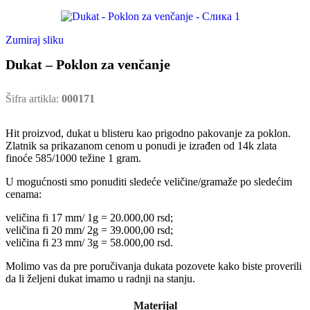
Zumiraj sliku
Dukat – Poklon za venčanje
Šifra artikla:
000171
Hit proizvod, dukat u blisteru kao prigodno pakovanje za poklon.
Zlatnik sa prikazanom cenom u ponudi je izrađen od 14k zlata
finoće 585/1000 težine 1 gram.
U mogućnosti smo ponuditi sledeće veličine/gramaže po sledećim
cenama:
veličina fi 17 mm/ 1g = 20.000,00 rsd;
veličina fi 20 mm/ 2g = 39.000,00 rsd;
veličina fi 23 mm/ 3g = 58.000,00 rsd.
Molimo vas da pre poručivanja dukata pozovete kako biste proverili
da li željeni dukat imamo u radnji na stanju.
Materijal