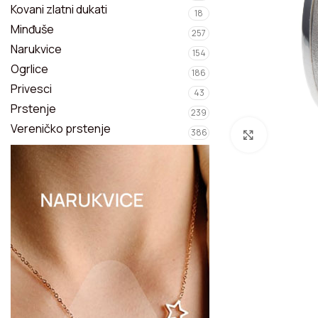
Privesci
Kovani zlatni dukati
18
Minđuše
257
Narukvice
Narukvice
154
Ogrlice
Kompleti nakita
186
Privesci
43
Prstenje
239
Vereničko prstenje
386
Zumiraj sl