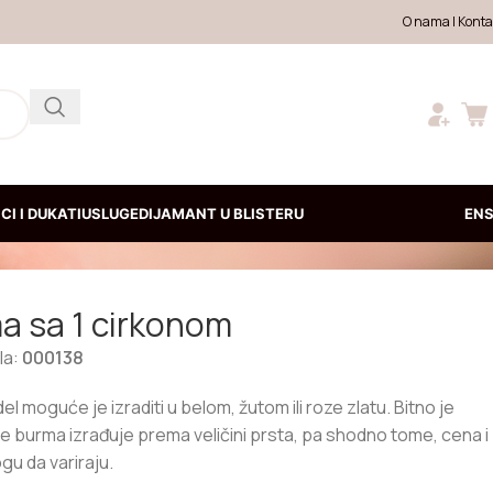
O nama
|
Konta
CI I DUKATI
USLUGE
DIJAMANT U BLISTERU
EN
a sa 1 cirkonom
kla:
000138
l moguće je izraditi u belom, žutom ili roze zlatu. Bitno je
se burma izrađuje prema veličini prsta, pa shodno tome, cena i
gu da variraju.