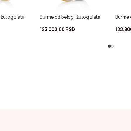
 žutog zlata
Burme od belog i žutog zlata
Burme 
123.000,00
RSD
122.80