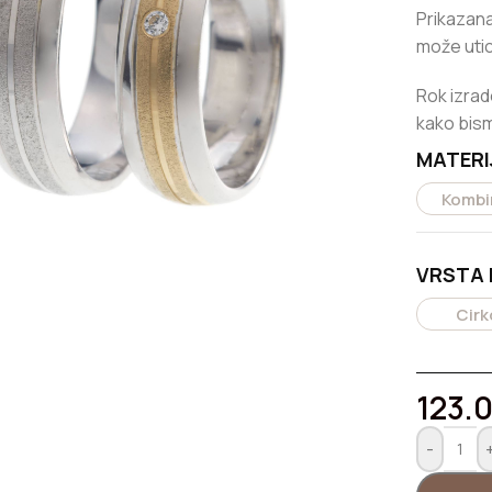
158.650,00
RSD
Prikazana
može utic
Kruta klin narukvica od zlata
Rok izrad
162.000,00
RSD
kako bism
MATERI
Kombin
iku
VRSTA
Cirk
123.
-