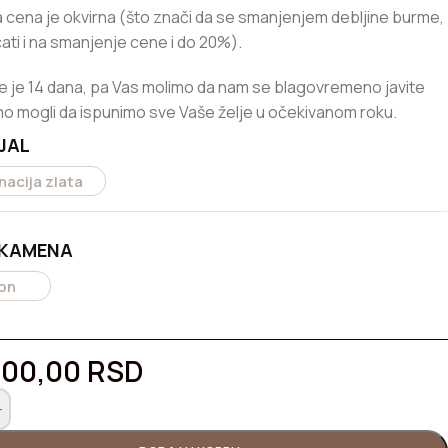
 cena je okvirna (što znači da se smanjenjem debljine burme,
ati i na smanjenje cene i do 20%).
e je 14 dana, pa Vas molimo da nam se blagovremeno javite
o mogli da ispunimo sve Vaše želje u očekivanom roku.
JAL
acija zlata
 KAMENA
on
000,00
RSD
+