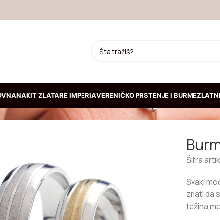
OVNA
NAKIT ZLATARE IMPERIA
VERENIČKO PRSTENJE I BURME
ZLATNI
JA
Burm
Prepoznatljiva kruta
narukvica od žutog zlata
Šifra arti
192.300,00
RSD
Svaki mode
znati da 
Kruta narukvica od belog
težina mo
zlata