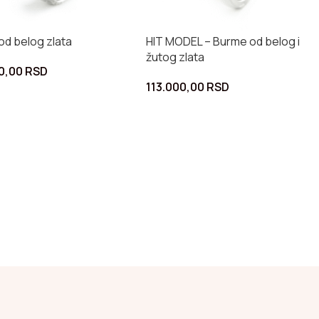
od belog zlata
HIT MODEL – Burme od belog i
žutog zlata
0,00
RSD
113.000,00
RSD