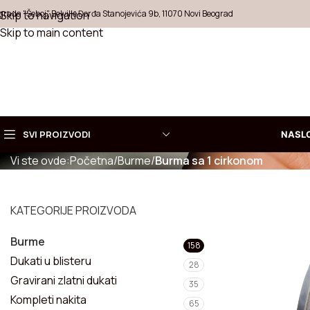
grada "Šeboj", Belville Đorđa Stanojevića 9b, 11070 Novi Beograd
Skip to navigation
Skip to main content
BURMA SA 1 CIRKONOM
SVI PROIZVODI
NASL
Vi ste ovde:
Početna
/
Burme
/
Burma sa 1 cirkonom
Izaberite
KOLEKCI
KATEGORIJE PROIZVODA
Ogrlice
Burme
Prstenje
158
Dukati u blisteru
28
Minđuše
Gravirani zlatni dukati
35
Kompleti nakita
65