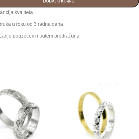
DODAJ U KORPU
ancija kvaliteta
oruka u roku od 3 radna dana
ćanje pouzećem i putem predračuna