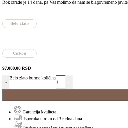
Rok izrade je 14 dana, pa Vas molimo da nam se blagovremeno javite
Belo zlato
Cirkon
97.000,00
RSD
Belo zlato burme količina
-
+
Garancija kvaliteta
Isporuka u roku od 3 radna dana