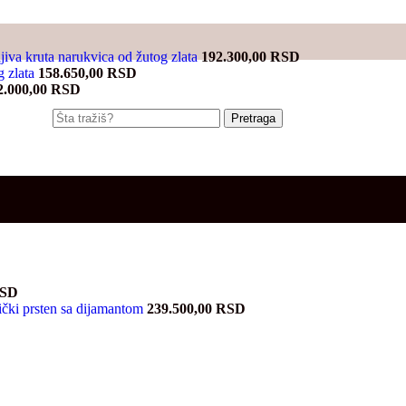
jiva kruta narukvica od žutog zlata
192.300,00
RSD
g zlata
158.650,00
RSD
2.000,00
RSD
Pretraga
SD
ički prsten sa dijamantom
239.500,00
RSD