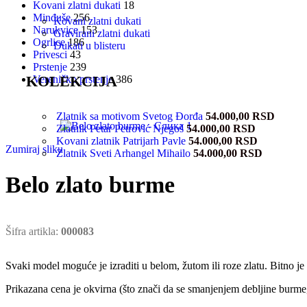
Kovani zlatni dukati
18
Minđuše
256
Kovani zlatni dukati
Narukvice
153
Gravirani zlatni dukati
Ogrlice
186
Dukati u blisteru
Privesci
43
Prstenje
239
KOLEKCIJA
Vereničko prstenje
386
Zlatnik sa motivom Svetog Đorđa
54.000,00
RSD
Zlatnik Petar Petrović Njegoš
54.000,00
RSD
Kovani zlatnik Patrijarh Pavle
54.000,00
RSD
Zumiraj sliku
Zlatnik Sveti Arhangel Mihailo
54.000,00
RSD
Belo zlato burme
Šifra artikla:
000083
Svaki model moguće je izraditi u belom, žutom ili roze zlatu. Bitno je
Prikazana cena je okvirna (što znači da se smanjenjem debljine burme,