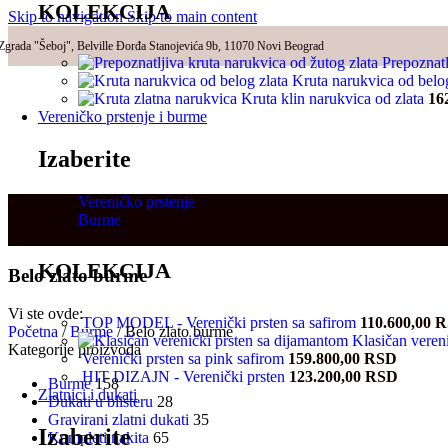
KOLEKCIJA
Skip to navigation
Skip to main content
Zgrada "Šeboj", Belville Đorđa Stanojevića 9b, 11070 Novi Beograd
Prepoznatl
Kruta narukvica od belo
Kruta klin narukvica od zlata
16
Vereničko prstenje i burme
Izaberite
Vereničko prstenje
Burme
KOLEKCIJA
Belo zlato burme
Vi ste ovde:
TOP MODEL - Verenički prsten sa safirom
110.600,00
R
Početna
/
Burme
/
Belo zlato burme
Klasičan veren
Kategorije proizvoda
Verenički prsten sa pink safirom
159.800,00
RSD
HIT DIZAJN - Verenički prsten
123.200,00
RSD
Burme
158
Zlatnici i dukati
Dukati u blisteru
28
Gravirani zlatni dukati
35
Izaberite
Kompleti nakita
65