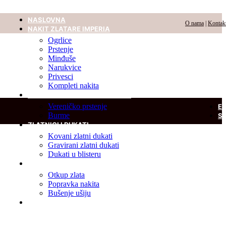
NASLOVNA
O nama
|
Kontak
NAKIT ZLATARE IMPERIA
Ogrlice
Prstenje
Minđuše
Narukvice
Privesci
Kompleti nakita
VERENIČKO PRSTENJE I BURME
Vereničko prstenje
E
Burme
S
ZLATNICI I DUKATI
Kovani zlatni dukati
Gravirani zlatni dukati
Dukati u blisteru
USLUGE
Otkup zlata
Popravka nakita
Bušenje ušiju
DIJAMANT U BLISTERU