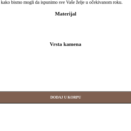
 kako bismo mogli da ispunimo sve Vaše želje u očekivanom roku.
Materijal
Vrsta kamena
DODAJ U KORPU