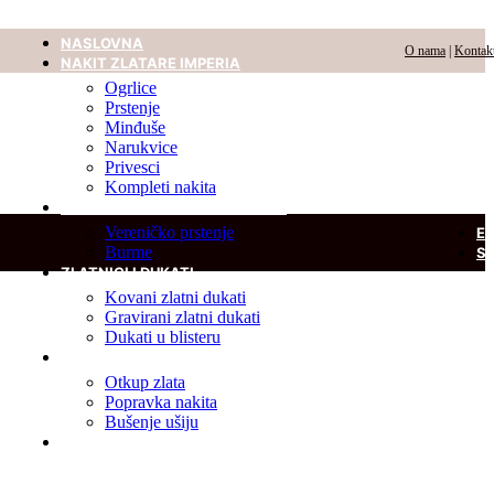
NASLOVNA
O nama
|
Kontak
NAKIT ZLATARE IMPERIA
Ogrlice
Prstenje
Minđuše
Narukvice
Privesci
Kompleti nakita
VERENIČKO PRSTENJE I BURME
Vereničko prstenje
E
Burme
S
ZLATNICI I DUKATI
Kovani zlatni dukati
Gravirani zlatni dukati
Dukati u blisteru
USLUGE
Otkup zlata
Popravka nakita
Bušenje ušiju
DIJAMANT U BLISTERU