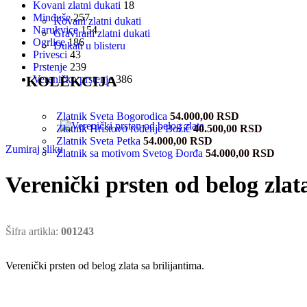
Kovani zlatni dukati
18
Minđuše
257
Kovani zlatni dukati
Narukvice
154
Gravirani zlatni dukati
Ogrlice
186
Dukati u blisteru
Privesci
43
Prstenje
239
KOLEKCIJA
Vereničko prstenje
386
Zlatnik Sveta Bogorodica
54.000,00
RSD
Zlatnik Hristovo rođenje Božić
40.500,00
RSD
Zlatnik Sveta Petka
54.000,00
RSD
Zumiraj sliku
Zlatnik sa motivom Svetog Đorđa
54.000,00
RSD
Verenički prsten od belog zlat
Šifra artikla:
001243
Verenički prsten od belog zlata sa brilijantima.