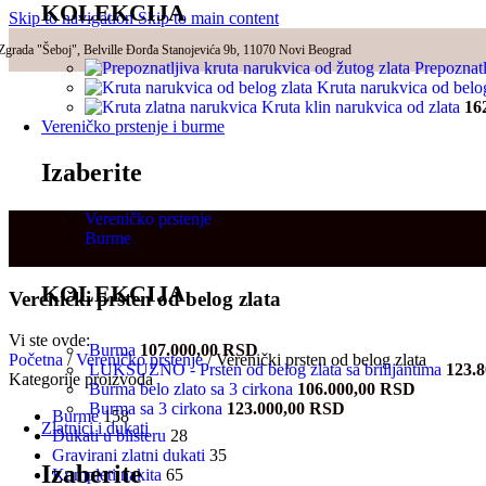
KOLEKCIJA
Skip to navigation
Skip to main content
Zgrada "Šeboj", Belville Đorđa Stanojevića 9b, 11070 Novi Beograd
Prepoznatl
Kruta narukvica od belo
Kruta klin narukvica od zlata
16
Vereničko prstenje i burme
Izaberite
Vereničko prstenje
Burme
KOLEKCIJA
Verenički prsten od belog zlata
Vi ste ovde:
Burma
107.000,00
RSD
Početna
/
Vereničko prstenje
/
Verenički prsten od belog zlata
LUKSUZNO - Prsten od belog zlata sa brilijantima
123.
Kategorije proizvoda
Burma belo zlato sa 3 cirkona
106.000,00
RSD
Burma sa 3 cirkona
123.000,00
RSD
Burme
158
Zlatnici i dukati
Dukati u blisteru
28
Gravirani zlatni dukati
35
Izaberite
Kompleti nakita
65