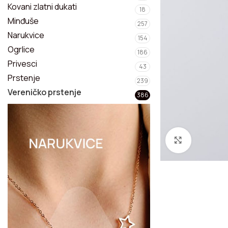
Privesci
Kovani zlatni dukati
18
Minđuše
257
Narukvice
Narukvice
154
Ogrlice
Kompleti nakita
186
Privesci
43
Prstenje
239
Vereničko prstenje
386
Zumiraj sl