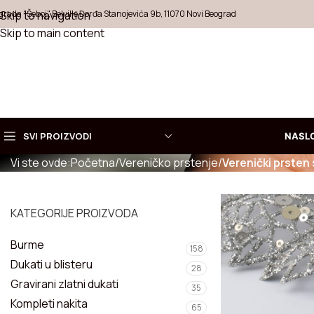
grada "Šeboj", Belville Đorđa Stanojevića 9b, 11070 Novi Beograd
Skip to navigation
Skip to main content
VERENIČKI PRSTEN SA
SVI PROIZVODI
NASL
Vi ste ovde:
Početna
/
Vereničko prstenje
/
Verenički prsten
Izaberite
KOLEKCI
KATEGORIJE PROIZVODA
Ogrlice
Burme
Prstenje
158
Dukati u blisteru
28
Minđuše
Gravirani zlatni dukati
35
Kompleti nakita
65