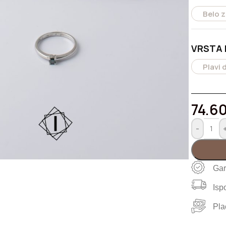
158.650,00
RSD
Belo z
Kruta klin narukvica od zlata
VRSTA
162.000,00
RSD
Plavi 
74.6
-
iku
Gar
Isp
Pla