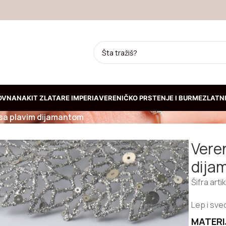
 PLAVIM DIJAMANTOM
OVNA
NAKIT ZLATARE IMPERIA
VERENIČKO PRSTENJE I BURME
ZLATNI
 sa plavim dijamantom
JA
Veren
Prepoznatljiva kruta
dija
narukvica od žutog zlata
192.300,00
RSD
Šifra arti
Lep i sve
Kruta narukvica od belog
zlata
MATERI