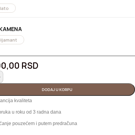
lato
 KAMENA
dijamant
00,00
RSD
+
DODAJ U KORPU
ancija kvaliteta
oruka u roku od 3 radna dana
ćanje pouzećem i putem predračuna