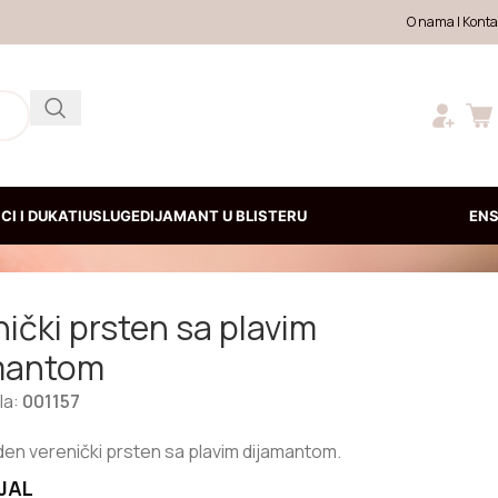
O nama
|
Konta
CI I DUKATI
USLUGE
DIJAMANT U BLISTERU
EN
ički prsten sa plavim
mantom
kla:
001157
den verenički prsten sa plavim dijamantom.
JAL