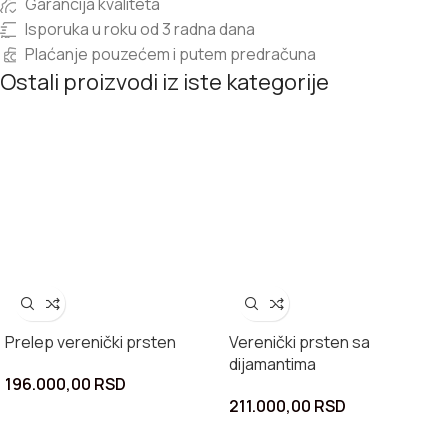
Garancija kvaliteta
Isporuka u roku od 3 radna dana
Plaćanje pouzećem i putem predračuna
Ostali proizvodi iz iste kategorije
Prelep verenički prsten
Verenički prsten sa
dijamantima
196.000,00
RSD
211.000,00
RSD