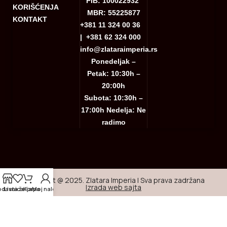
PIB: 100022932
KORIŠĆENJA
MBR: 55225877
KONTAKT
+381 11 324 00 36
|
+381 62 324 000
info@zlataraimperia.rs
Ponedeljak –
Petak: 10:30h –
20:00h
Subota: 10:30h –
17:00h Nedelja: Ne
radimo
Copyright @ 2025. Zlatara Imperia | Sva prava zadržana
Izrada web sajta
odavnica
Lista želja
Korpa
Moj nalog