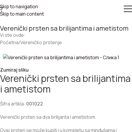
Skip to navigation
Skip to main content
Verenički prsten sa brilijantima i ametistom
Vi ste ovde:
Početna
/
Vereničko prstenje
Zumiraj sliku
Verenički prsten sa brilijantima
i ametistom
Šifra artikla:
001022
Verenički prsten sa dva brilijanta i ametistom.
Ovaj prsten se može kupiti i u kompletu sa minđušama i