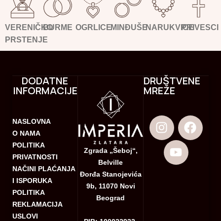
VERENIČKO
BURME
OGRLICE
MINĐUŠE
NARUKVICE
PRIVESCI
PRSTENJE
DODATNE
DRUŠTVENE
INFORMACIJE
MREŽE
NASLOVNA
O NAMA
POLITIKA
Zgrada „Šeboj“,
PRIVATNOSTI
Belville
NAČINI PLAĆANJA
Đorđa Stanojevića
I ISPORUKA
9b, 11070 Novi
POLITIKA
Beograd
REKLAMACIJA
USLOVI