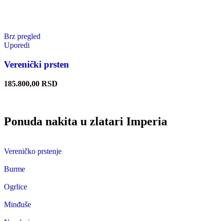
Brz pregled
Uporedi
Verenički prsten
185.800,00
RSD
Ponuda nakita u zlatari Imperia
Vereničko prstenje
Burme
Ogrlice
Minđuše