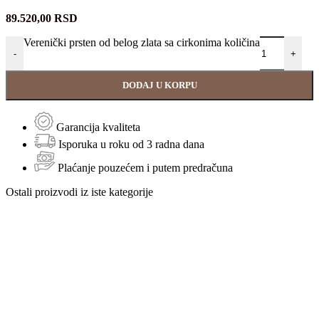
89.520,00
RSD
Verenički prsten od belog zlata sa cirkonima količina
-
+
DODAJ U KORPU
Garancija kvaliteta
Isporuka u roku od 3 radna dana
Plaćanje pouzećem i putem predračuna
Ostali proizvodi iz iste kategorije