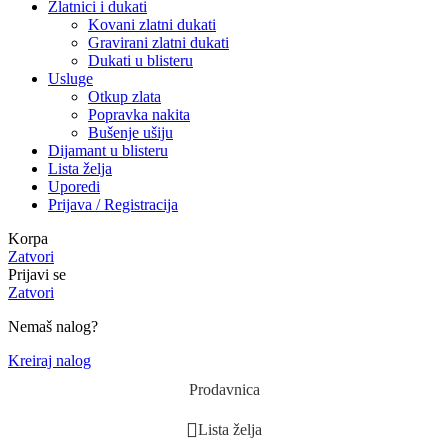
Zlatnici i dukati
Kovani zlatni dukati
Gravirani zlatni dukati
Dukati u blisteru
Usluge
Otkup zlata
Popravka nakita
Bušenje ušiju
Dijamant u blisteru
Lista želja
Uporedi
Prijava / Registracija
Korpa
Zatvori
Prijavi se
Zatvori
Nemaš nalog?
Kreiraj nalog
Prodavnica
Lista želja