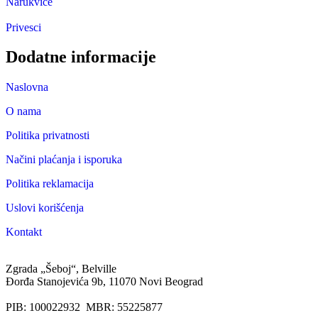
Narukvice
Privesci
Dodatne informacije
Naslovna
O nama
Politika privatnosti
Načini plaćanja i isporuka
Politika reklamacija
Uslovi korišćenja
Kontakt
Zgrada „Šeboj“, Belville
Đorđa Stanojevića 9b, 11070 Novi Beograd
PIB: 100022932 MBR: 55225877