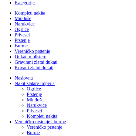
Kategorije
Kompleti nakita
Minđuše
Narukvice
Ogrlice
Privesci
Prstenje
Burme
Vereničko prstenje
Dukati u blisteru
Gravirani zlatni dukati
Kovani zlatni dukati
Naslovna
Nakit zlatare Imperia
Ogrlice
Prstenje
Minđuše
Narukvice
Privesci
Kompleti nakita
Vereničko prstenje i burme
Vereničko prstenje
Burme