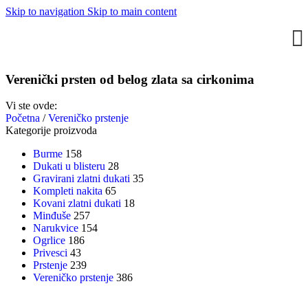
Skip to navigation
Skip to main content
Verenički prsten od belog zlata sa cirkonima
Vi ste ovde:
Početna
/
Vereničko prstenje
Kategorije proizvoda
Burme
158
Dukati u blisteru
28
Gravirani zlatni dukati
35
Kompleti nakita
65
Kovani zlatni dukati
18
Minđuše
257
Narukvice
154
Ogrlice
186
Privesci
43
Prstenje
239
Vereničko prstenje
386