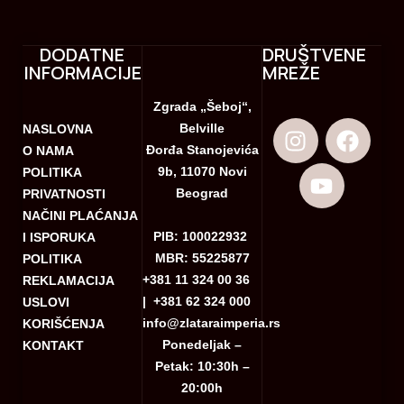
DODATNE
DRUŠTVENE
INFORMACIJE
MREŽE
Zgrada „Šeboj“,
Belville
NASLOVNA
Đorđa Stanojevića
O NAMA
9b, 11070 Novi
POLITIKA
Beograd
PRIVATNOSTI
NAČINI PLAĆANJA
PIB: 100022932
I ISPORUKA
MBR: 55225877
POLITIKA
+381 11 324 00 36
REKLAMACIJA
|
+381 62 324 000
USLOVI
info@zlataraimperia.rs
KORIŠĆENJA
Ponedeljak –
KONTAKT
Petak: 10:30h –
20:00h