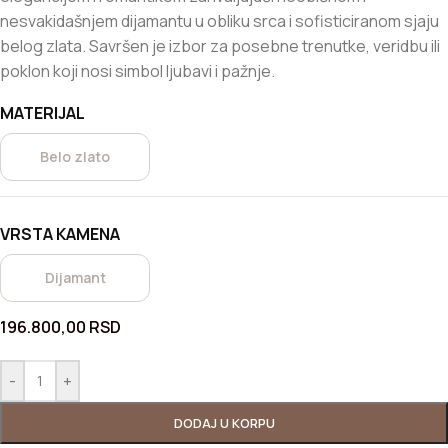
nesvakidašnjem dijamantu u obliku srca i sofisticiranom sjaju
belog zlata. Savršen je izbor za posebne trenutke, veridbu ili
poklon koji nosi simbol ljubavi i pažnje.
MATERIJAL
Belo zlato
VRSTA KAMENA
Dijamant
196.800,00
RSD
-
+
DODAJ U KORPU