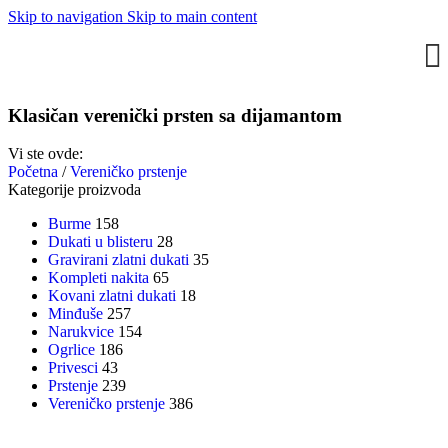
Skip to navigation
Skip to main content
Klasičan verenički prsten sa dijamantom
Vi ste ovde:
Početna
/
Vereničko prstenje
Kategorije proizvoda
Burme
158
Dukati u blisteru
28
Gravirani zlatni dukati
35
Kompleti nakita
65
Kovani zlatni dukati
18
Minđuše
257
Narukvice
154
Ogrlice
186
Privesci
43
Prstenje
239
Vereničko prstenje
386