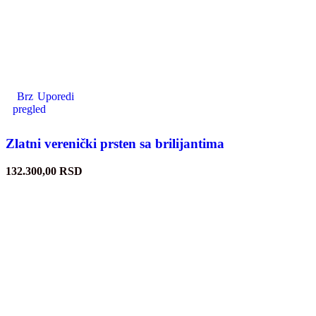
Brz
Uporedi
pregled
Zlatni verenički prsten sa brilijantima
132.300,00
RSD