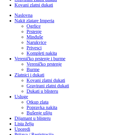
Kovani zlatni dukati
Naslovna
Nakit zlatare Imperia
Ogrlice
Prstenje
Minđuše
Narukvice
Privesci
Kompleti nakita
Vereničko prstenje i burme
Vereničko prstenje
Burme
Zlatnici i dukati
Kovani zlatni dukati
Gravirani zlatni dukati
Dukati u blisteru
Usluge
Otkup zlata
Popravka nakita
Bušenje ušiju
Dijamant u blisteru
Lista želja
Uporedi
Prijava / Registracija