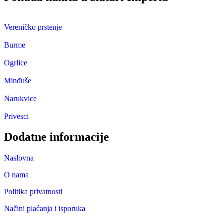
Vereničko prstenje
Burme
Ogrlice
Minđuše
Narukvice
Privesci
Dodatne informacije
Naslovna
O nama
Politika privatnosti
Načini plaćanja i isporuka