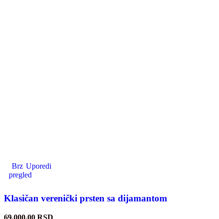
Brz
Uporedi
pregled
Klasičan verenički prsten sa dijamantom
69.000,00
RSD