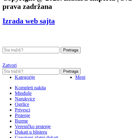
prava zadržana
Izrada web sajta
Pretraga
Zatvori
Pretraga
Kategorije
Meni
Kompleti nakita
Minđuše
Narukvice
Ogrlice
Privesci
Prstenje
Burme
Vereničko prstenje
Dukati u blisteru
Gravirani zlatni dukati