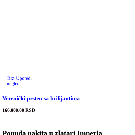
Brz
Uporedi
pregled
Verenički prsten sa brilijantima
166.000,00
RSD
Ponuda nakita u zlatari Imperia