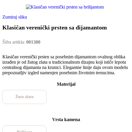
Zumiraj sliku
Klasičan verenički prsten sa dijamantom
Šifra artikla:
001380
Klasičan verenički prsten sa posebnim dijamantom ovalnog oblika
izrađen je od žutog zlata u tradicionalnom dizajnu koji ističe lepotu
centralnog dijamanta na krunici. Elegantne linije daju ovom modelu
prepoznatljiv izgled namenjen posebnim životnim trenucima.
Materijal
Žuto zlato
Vrsta kamena