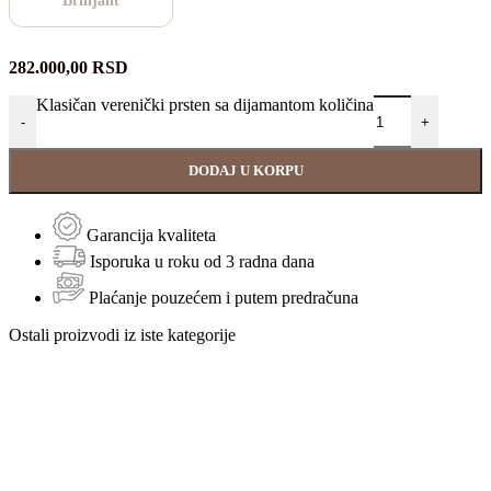
Brilijant
282.000,00
RSD
Klasičan verenički prsten sa dijamantom količina
-
+
DODAJ U KORPU
Garancija kvaliteta
Isporuka u roku od 3 radna dana
Plaćanje pouzećem i putem predračuna
Ostali proizvodi iz iste kategorije