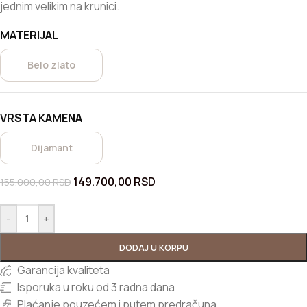
jednim velikim na krunici.
MATERIJAL
Belo zlato
VRSTA KAMENA
Dijamant
149.700,00
RSD
155.000,00
RSD
-
+
DODAJ U KORPU
Garancija kvaliteta
Isporuka u roku od 3 radna dana
Plaćanje pouzećem i putem predračuna