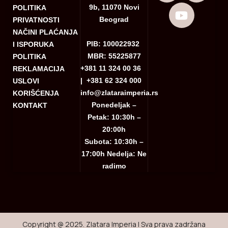
9b, 11070 Novi
POLITIKA
Beograd
PRIVATNOSTI
NAČINI PLAĆANJA
PIB: 100022932
I ISPORUKA
MBR: 55225877
POLITIKA
+381 11 324 00 36
REKLAMACIJA
|
+381 62 324 000
USLOVI
info@zlataraimperia.rs
KORIŠĆENJA
Ponedeljak –
KONTAKT
Petak: 10:30h –
20:00h
Subota: 10:30h –
17:00h Nedelja: Ne
radimo
Copyright @ 2025. Zlatara Imperia | Sva prava zadržana