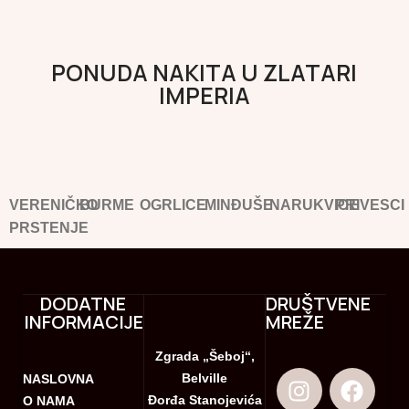
PONUDA NAKITA U ZLATARI
IMPERIA
VERENIČKO
BURME
OGRLICE
MINĐUŠE
NARUKVICE
PRIVESCI
PRSTENJE
DODATNE
DRUŠTVENE
INFORMACIJE
MREŽE
Zgrada „Šeboj“,
Belville
NASLOVNA
Đorđa Stanojevića
O NAMA