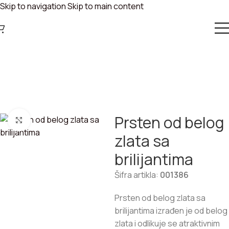
Skip to navigation
Skip to main content
PRSTEN OD BELOG
ZLATA SA
BRILIJANTIMA
Vi ste ovde:
Početna
/
Prstenje
Prsten od belog
Zumiraj sliku
zlata sa
brilijantima
Šifra artikla:
001386
Prsten od belog zlata sa
brilijantima izrađen je od belog
zlata i odlikuje se atraktivnim