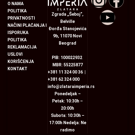
O NAMA
POLITIKA
Zgrada „Šeboj“,
PRIVATNOSTI
Belville
NAČINI PLAĆANJA I
Đorđa Stanojevića
ISPORUKA
9b, 11070 Novi
POLITIKA
Beograd
REKLAMACIJA
USLOVI
PIB: 100022932
KORIŠĆENJA
MBR: 55225877
KONTAKT
+381 11 324 00 36
|
+381 62 324 000
info@zlataraimperia.rs
Ponedeljak –
Petak: 10:30h –
20:00h
Subota: 10:30h –
17:00h Nedelja: Ne
radimo