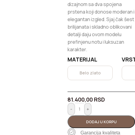
dizajnom sa dva spojena
prstena koji donose moderan i
elegantan izgled. Sjaj čak šest
brilijanata i skladno oblikovani
detalji daju ovom modelu
prefinjenu notu i luksuzan
karakter.
MATERIJAL
VRS
Belo zlato
81.400,00
RSD
-
+
DODAJ U KORPU
Garancija kvaliteta