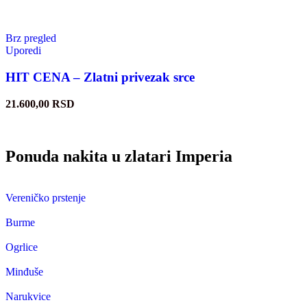
Brz pregled
Uporedi
HIT CENA – Zlatni privezak srce
21.600,00
RSD
Ponuda nakita u zlatari Imperia
Vereničko prstenje
Burme
Ogrlice
Minđuše
Narukvice