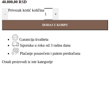
40.800,00
RSD
Privezak krstić količina
-
+
DODAJ U KORPU
Garancija kvaliteta
Isporuka u roku od 3 radna dana
Plaćanje pouzećem i putem predračuna
Ostali proizvodi iz iste kategorije