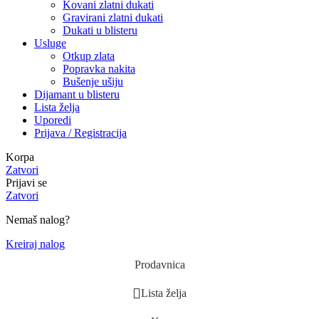
Kovani zlatni dukati
Gravirani zlatni dukati
Dukati u blisteru
Usluge
Otkup zlata
Popravka nakita
Bušenje ušiju
Dijamant u blisteru
Lista želja
Uporedi
Prijava / Registracija
Korpa
Zatvori
Prijavi se
Zatvori
Nemaš nalog?
Kreiraj nalog
Prodavnica
Lista želja