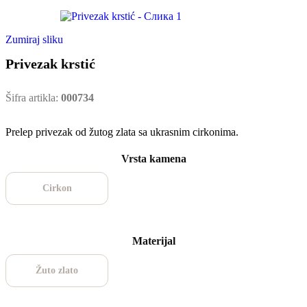
Zumiraj sliku
Privezak krstić
Šifra artikla:
000734
Prelep privezak od žutog zlata sa ukrasnim cirkonima.
Vrsta kamena
Cirkon
Materijal
Žuto zlato