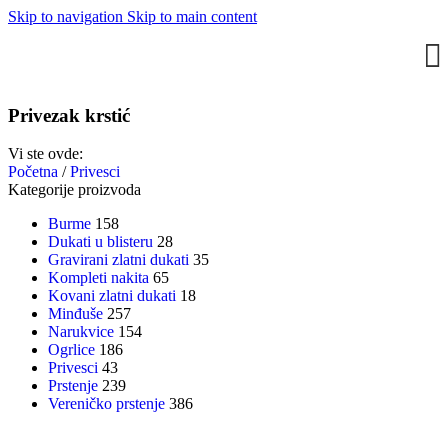
Skip to navigation
Skip to main content
Privezak krstić
Vi ste ovde:
Početna
/
Privesci
Kategorije proizvoda
Burme
158
Dukati u blisteru
28
Gravirani zlatni dukati
35
Kompleti nakita
65
Kovani zlatni dukati
18
Minđuše
257
Narukvice
154
Ogrlice
186
Privesci
43
Prstenje
239
Vereničko prstenje
386