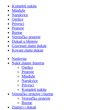
Kompleti nakita
Minđuše
Narukvice
Ogrlice
Privesci
Prstenje
Burme
Vereničko prstenje
Dukati u blisteru
Gravirani zlatni dukati
Kovani zlatni dukati
Naslovna
Nakit zlatare Imperia
Ogrlice
Prstenje
Minđuše
Narukvice
Privesci
Kompleti nakita
Vereničko prstenje i burme
Vereničko prstenje
Burme
Zlatnici i dukati