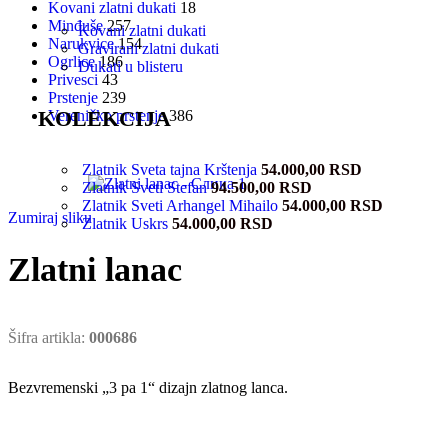
Kovani zlatni dukati
18
Minđuše
257
Kovani zlatni dukati
Narukvice
154
Gravirani zlatni dukati
Ogrlice
186
Dukati u blisteru
Privesci
43
Prstenje
239
KOLEKCIJA
Vereničko prstenje
386
Zlatnik Sveta tajna Krštenja
54.000,00
RSD
Zlatnik Sveti Stefan
94.500,00
RSD
Zlatnik Sveti Arhangel Mihailo
54.000,00
RSD
Zumiraj sliku
Zlatnik Uskrs
54.000,00
RSD
Zlatni lanac
Šifra artikla:
000686
Bezvremenski „3 pa 1“ dizajn zlatnog lanca.