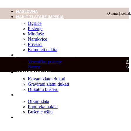
NASLOVNA
O nama
|
Kontak
NAKIT ZLATARE IMPERIA
Ogrlice
Prstenje
Minđuše
Narukvice
Privesci
Kompleti nakita
VERENIČKO PRSTENJE I BURME
Vereničko prstenje
E
Burme
S
ZLATNICI I DUKATI
Kovani zlatni dukati
Gravirani zlatni dukati
Dukati u blisteru
USLUGE
Otkup zlata
Popravka nakita
Bušenje ušiju
DIJAMANT U BLISTERU