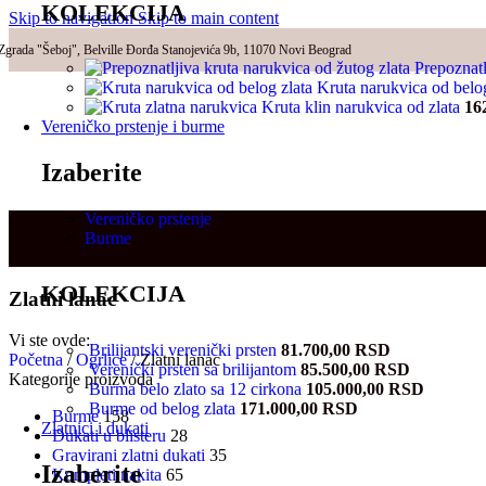
KOLEKCIJA
Skip to navigation
Skip to main content
Zgrada "Šeboj", Belville Đorđa Stanojevića 9b, 11070 Novi Beograd
Prepoznatl
Kruta narukvica od belo
Kruta klin narukvica od zlata
16
Vereničko prstenje i burme
Izaberite
Vereničko prstenje
Burme
KOLEKCIJA
Zlatni lanac
Vi ste ovde:
Brilijantski verenički prsten
81.700,00
RSD
Početna
/
Ogrlice
/
Zlatni lanac
Verenički prsten sa brilijantom
85.500,00
RSD
Kategorije proizvoda
Burma belo zlato sa 12 cirkona
105.000,00
RSD
Burme od belog zlata
171.000,00
RSD
Burme
158
Zlatnici i dukati
Dukati u blisteru
28
Gravirani zlatni dukati
35
Izaberite
Kompleti nakita
65