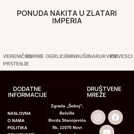
PONUDA NAKITA U ZLATARI
IMPERIA
VERENIČKO
BURME
OGRLICE
MINĐUŠE
NARUKVICE
PRIVESCI
PRSTENJE
DODATNE
DRUŠTVENE
INFORMACIJE
MREŽE
Zgrada „Šeboj“,
Belville
NASLOVNA
Đorđa Stanojevića
O NAMA
9b, 11070 Novi
POLITIKA