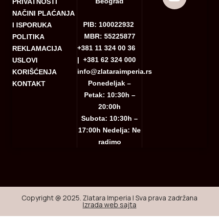
Beograd
PRIVATNOSTI
NAČINI PLAĆANJA
PIB: 100022932
I ISPORUKA
MBR: 55225877
POLITIKA
+381 11 324 00 36
REKLAMACIJA
|
+381 62 324 000
USLOVI
info@zlataraimperia.rs
KORIŠĆENJA
Ponedeljak –
KONTAKT
Petak: 10:30h –
20:00h
Subota: 10:30h –
17:00h Nedelja: Ne
radimo
Copyright @ 2025. Zlatara Imperia | Sva prava zadržana
Izrada web sajta