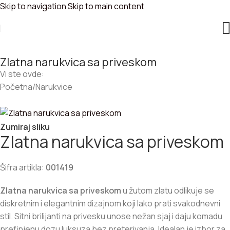
Skip to navigation
Skip to main content
Zlatna narukvica sa priveskom
Vi ste ovde:
Početna
/
Narukvice
Zumiraj sliku
Zlatna narukvica sa priveskom
Šifra artikla:
001419
Zlatna narukvica sa priveskom
u žutom zlatu odlikuje se
diskretnim i elegantnim dizajnom koji lako prati svakodnevni
stil. Sitni brilijanti na privesku unose nežan sjaj i daju komadu
prefinjenu dozu luksuza bez preterivanja. Idealan je izbor za