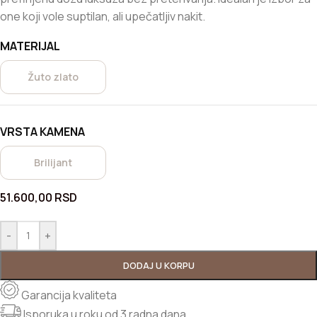
one koji vole suptilan, ali upečatljiv nakit.
MATERIJAL
Žuto zlato
VRSTA KAMENA
Brilijant
51.600,00
RSD
-
+
DODAJ U KORPU
Garancija kvaliteta
Isporuka u roku od 3 radna dana