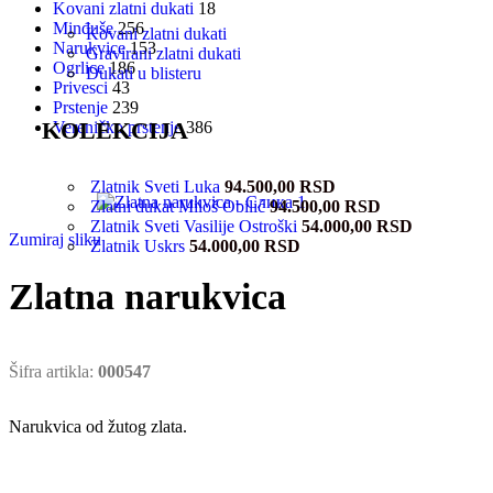
Kovani zlatni dukati
18
Minđuše
256
Kovani zlatni dukati
Narukvice
153
Gravirani zlatni dukati
Ogrlice
186
Dukati u blisteru
Privesci
43
Prstenje
239
KOLEKCIJA
Vereničko prstenje
386
Zlatnik Sveti Luka
94.500,00
RSD
Zlatni dukat Miloš Obilić
94.500,00
RSD
Zlatnik Sveti Vasilije Ostroški
54.000,00
RSD
Zumiraj sliku
Zlatnik Uskrs
54.000,00
RSD
Zlatna narukvica
Šifra artikla:
000547
Narukvica od žutog zlata.