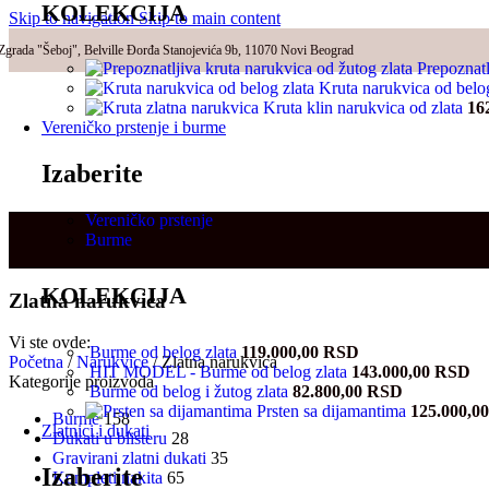
KOLEKCIJA
Skip to navigation
Skip to main content
Zgrada "Šeboj", Belville Đorđa Stanojevića 9b, 11070 Novi Beograd
Prepoznatl
Kruta narukvica od belo
Kruta klin narukvica od zlata
16
Vereničko prstenje i burme
Izaberite
Vereničko prstenje
Burme
KOLEKCIJA
Zlatna narukvica
Vi ste ovde:
Burme od belog zlata
119.000,00
RSD
Početna
/
Narukvice
/
Zlatna narukvica
HIT MODEL - Burme od belog zlata
143.000,00
RSD
Kategorije proizvoda
Burme od belog i žutog zlata
82.800,00
RSD
Prsten sa dijamantima
125.000,0
Burme
158
Zlatnici i dukati
Dukati u blisteru
28
Gravirani zlatni dukati
35
Izaberite
Kompleti nakita
65