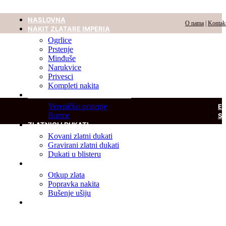
NASLOVNA
O nama
|
Kontak
NAKIT ZLATARE IMPERIA
Ogrlice
Prstenje
Minđuše
Narukvice
Privesci
Kompleti nakita
VERENIČKO PRSTENJE I BURME
Vereničko prstenje
E
Burme
S
ZLATNICI I DUKATI
Kovani zlatni dukati
Gravirani zlatni dukati
Dukati u blisteru
USLUGE
Otkup zlata
Popravka nakita
Bušenje ušiju
DIJAMANT U BLISTERU