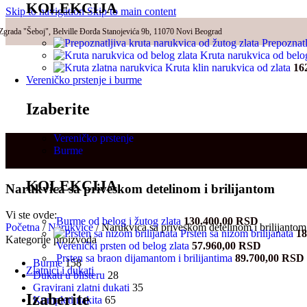
KOLEKCIJA
Skip to navigation
Skip to main content
Zgrada "Šeboj", Belville Đorđa Stanojevića 9b, 11070 Novi Beograd
Prepoznatl
Kruta narukvica od belo
Kruta klin narukvica od zlata
16
Vereničko prstenje i burme
Izaberite
Vereničko prstenje
Burme
KOLEKCIJA
Narukvica sa priveskom detelinom i brilijantom
Vi ste ovde:
Burme od belog i žutog zlata
130.400,00
RSD
Početna
/
Narukvice
/
Narukvica sa priveskom detelinom i brilijantom
Prsten sa nizom brilijanata
18
Kategorije proizvoda
Verenički prsten od belog zlata
57.960,00
RSD
Prsten sa braon dijamantom i brilijantima
89.700,00
RSD
Burme
158
Zlatnici i dukati
Dukati u blisteru
28
Gravirani zlatni dukati
35
Izaberite
Kompleti nakita
65