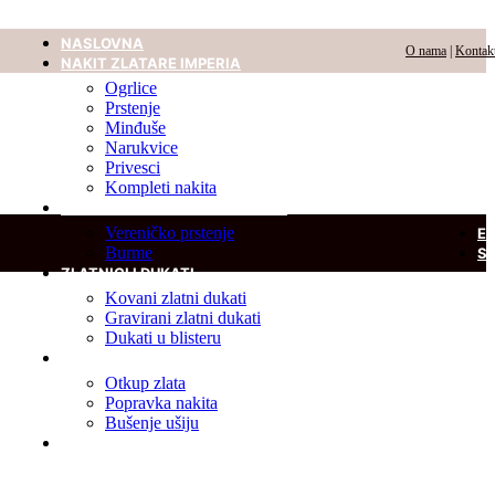
NASLOVNA
O nama
|
Kontak
NAKIT ZLATARE IMPERIA
Ogrlice
Prstenje
Minđuše
Narukvice
Privesci
Kompleti nakita
VERENIČKO PRSTENJE I BURME
Vereničko prstenje
E
Burme
S
ZLATNICI I DUKATI
Kovani zlatni dukati
Gravirani zlatni dukati
Dukati u blisteru
USLUGE
Otkup zlata
Popravka nakita
Bušenje ušiju
DIJAMANT U BLISTERU