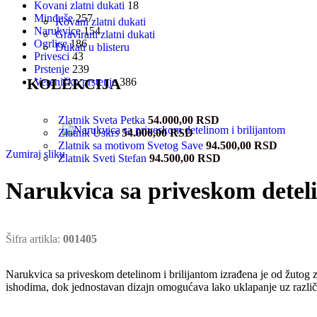
Kovani zlatni dukati
18
Minđuše
257
Kovani zlatni dukati
Narukvice
154
Gravirani zlatni dukati
Ogrlice
186
Dukati u blisteru
Privesci
43
Prstenje
239
KOLEKCIJA
Vereničko prstenje
386
Zlatnik Sveta Petka
54.000,00
RSD
Zlatnik Uskrs
54.000,00
RSD
Zlatnik sa motivom Svetog Save
94.500,00
RSD
Zumiraj sliku
Zlatnik Sveti Stefan
94.500,00
RSD
Narukvica sa priveskom deteli
Šifra artikla:
001405
Narukvica sa priveskom detelinom i brilijantom izrađena je od žutog zla
ishodima, dok jednostavan dizajn omogućava lako uklapanje uz različi