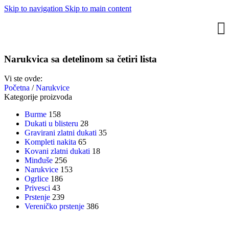
Skip to navigation
Skip to main content
Narukvica sa detelinom sa četiri lista
Vi ste ovde:
Početna
/
Narukvice
Kategorije proizvoda
Burme
158
Dukati u blisteru
28
Gravirani zlatni dukati
35
Kompleti nakita
65
Kovani zlatni dukati
18
Minđuše
256
Narukvice
153
Ogrlice
186
Privesci
43
Prstenje
239
Vereničko prstenje
386