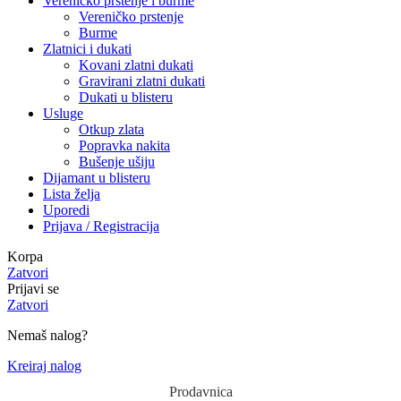
Vereničko prstenje i burme
Vereničko prstenje
Burme
Zlatnici i dukati
Kovani zlatni dukati
Gravirani zlatni dukati
Dukati u blisteru
Usluge
Otkup zlata
Popravka nakita
Bušenje ušiju
Dijamant u blisteru
Lista želja
Uporedi
Prijava / Registracija
Korpa
Zatvori
Prijavi se
Zatvori
Nemaš nalog?
Kreiraj nalog
Prodavnica