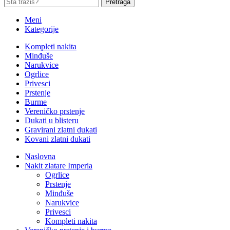
Pretraga
Meni
Kategorije
Kompleti nakita
Minđuše
Narukvice
Ogrlice
Privesci
Prstenje
Burme
Vereničko prstenje
Dukati u blisteru
Gravirani zlatni dukati
Kovani zlatni dukati
Naslovna
Nakit zlatare Imperia
Ogrlice
Prstenje
Minđuše
Narukvice
Privesci
Kompleti nakita