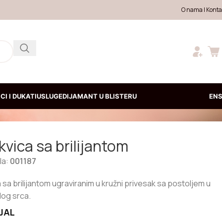
O nama
|
Konta
CI I DUKATI
USLUGE
DIJAMANT U BLISTERU
EN
vica sa brilijantom
kla:
001187
 sa brilijantom ugraviranim u kružni privesak sa postoljem u
log srca.
JAL