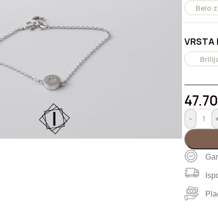
158.650,00
RSD
Belo z
Kruta klin narukvica od zlata
VRSTA
162.000,00
RSD
Brili
47.7
-
iku
Gar
Isp
Pla