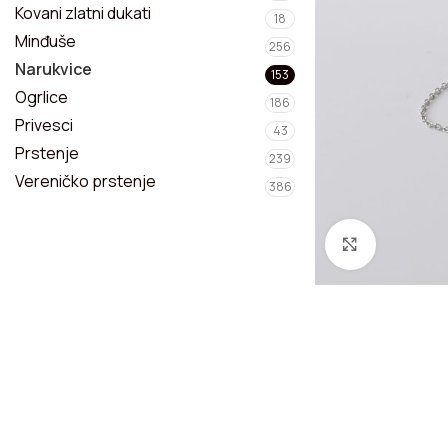
Privesci
Kovani zlatni dukati
18
Minđuše
256
Narukvice
Narukvice
153
Ogrlice
Kompleti nakita
186
Privesci
43
Prstenje
239
Vereničko prstenje
386
Zumiraj sl