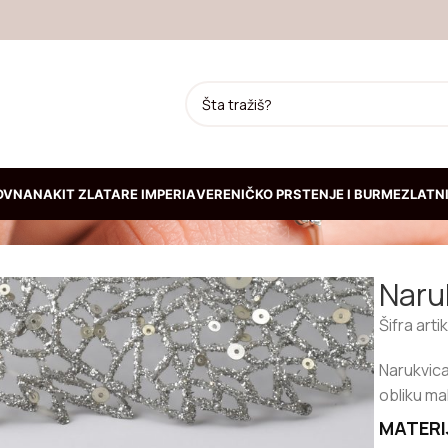
ANTOM
OVNA
NAKIT ZLATARE IMPERIA
VERENIČKO PRSTENJE I BURME
ZLATNI
JA
Naruk
Prepoznatljiva kruta
narukvica od žutog zlata
Šifra arti
192.300,00
RSD
Narukvica
obliku ma
Kruta narukvica od belog
MATERI
zlata