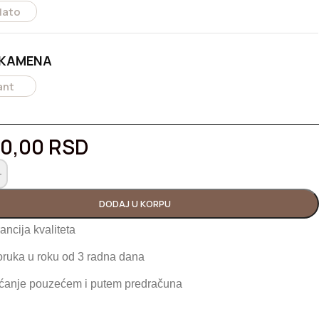
lato
 KAMENA
jant
00,00
RSD
+
DODAJ U KORPU
ancija kvaliteta
oruka u roku od 3 radna dana
ćanje pouzećem i putem predračuna