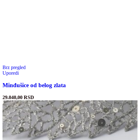
Brz pregled
Uporedi
Minđušice od belog zlata
29.040,00
RSD