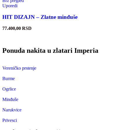
Brz pregled
Uporedi
HIT DIZAJN – Zlatne minđuše
77.400,00
RSD
Ponuda nakita u zlatari Imperia
Vereničko prstenje
Burme
Ogrlice
Minđuše
Narukvice
Privesci