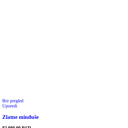
Brz pregled
Uporedi
Zlatne minđuše
82.080,00
RSD