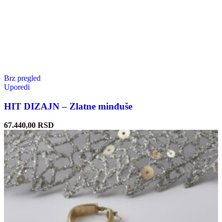
Brz pregled
Uporedi
HIT DIZAJN – Zlatne minđuše
67.440,00
RSD