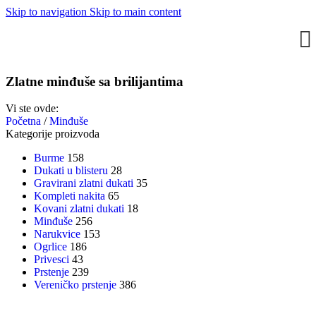
Skip to navigation
Skip to main content
Zlatne minđuše sa brilijantima
Vi ste ovde:
Početna
/
Minđuše
Kategorije proizvoda
Burme
158
Dukati u blisteru
28
Gravirani zlatni dukati
35
Kompleti nakita
65
Kovani zlatni dukati
18
Minđuše
256
Narukvice
153
Ogrlice
186
Privesci
43
Prstenje
239
Vereničko prstenje
386