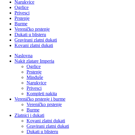
Narukvice
Ogrlice
Privesci
Prstenje
Burme
Vereničko prstenje
Dukati u blisteru
Gravirani zlatni dukati
Kovani zlatni dukati
Naslovna
Nakit zlatare Imperia
Ogrlice
Prstenje
Minđuše
Narukvice
Privesci
Kompleti nakita
Vereničko prstenje i burme
Vereničko prstenje
Burme
Zlatnici i dukati
Kovani zlatni dukati
Gravirani zlatni dukati
Dukati u blisteru