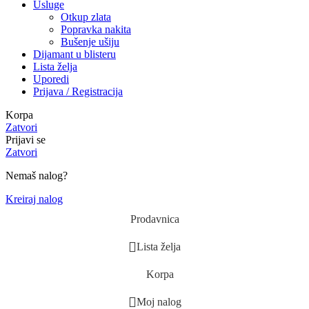
Usluge
Otkup zlata
Popravka nakita
Bušenje ušiju
Dijamant u blisteru
Lista želja
Uporedi
Prijava / Registracija
Korpa
Zatvori
Prijavi se
Zatvori
Nemaš nalog?
Kreiraj nalog
Prodavnica
Lista želja
Korpa
Moj nalog