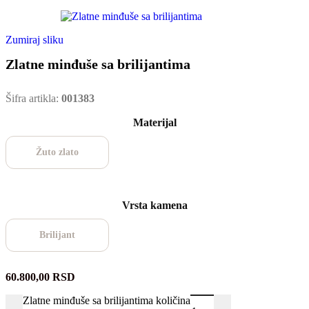
Zumiraj sliku
Zlatne minđuše sa brilijantima
Šifra artikla:
001383
Materijal
Žuto zlato
Vrsta kamena
Brilijant
60.800,00
RSD
Zlatne minđuše sa brilijantima količina