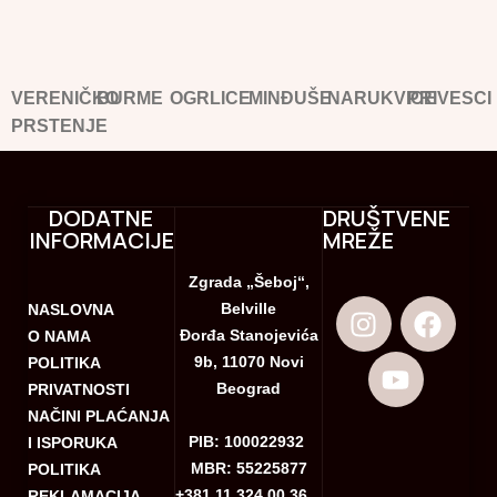
VERENIČKO
BURME
OGRLICE
MINĐUŠE
NARUKVICE
PRIVESCI
PRSTENJE
DODATNE
DRUŠTVENE
INFORMACIJE
MREŽE
Zgrada „Šeboj“,
Belville
NASLOVNA
Đorđa Stanojevića
O NAMA
9b, 11070 Novi
POLITIKA
Beograd
PRIVATNOSTI
NAČINI PLAĆANJA
PIB: 100022932
I ISPORUKA
MBR: 55225877
POLITIKA
+381 11 324 00 36
REKLAMACIJA