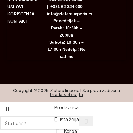
|
+381 62 324 000
USLOVI
info@zlataraimperia.rs
KORIŠĆENJA
Ponedeljak –
KONTAKT
Petak: 10:30h –
20:00h
Subota: 10:30h –
17:00h Nedelja: Ne
radimo
Copyright @ 2025. Zlatara Imperia | Sva prava zadržana
Izrada web sajta
Prodavnica
Lista želja
Korpa