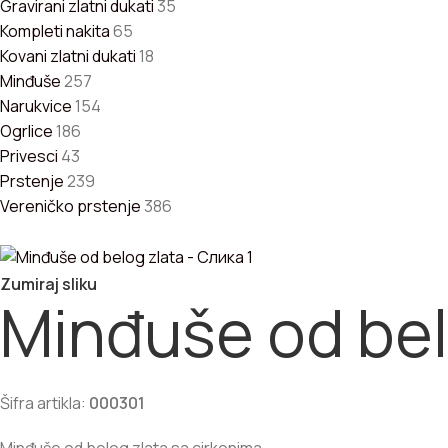
Gravirani zlatni dukati
35
Kompleti nakita
65
Kovani zlatni dukati
18
Minđuše
257
Narukvice
154
Ogrlice
186
Privesci
43
Prstenje
239
Vereničko prstenje
386
Zumiraj sliku
Minđuše od bel
Šifra artikla:
000301