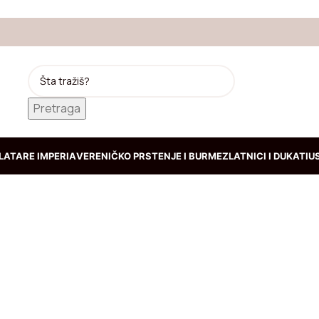
Pretraga
LATARE IMPERIA
VERENIČKO PRSTENJE I BURME
ZLATNICI I DUKATI
U