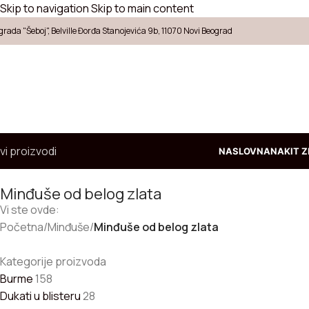
Skip to navigation
Skip to main content
grada "Šeboj", Belville Đorđa Stanojevića 9b, 11070 Novi Beograd
vi proizvodi
NASLOVNA
NAKIT Z
Minđuše od belog zlata
Vi ste ovde:
Početna
/
Minđuše
/
Minđuše od belog zlata
Kategorije proizvoda
Burme
158
Dukati u blisteru
28