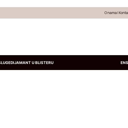
O nama
|
Konta
SLUGE
DIJAMANT U BLISTERU
EN