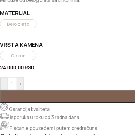
Minđuše od belog zlata sa cirkonima.
MATERIJAL
Belo zlato
VRSTA KAMENA
Cirkon
24.000,00
RSD
-
+
Garancija kvaliteta
Isporuka u roku od 3 radna dana
Plaćanje pouzećem i putem predračuna