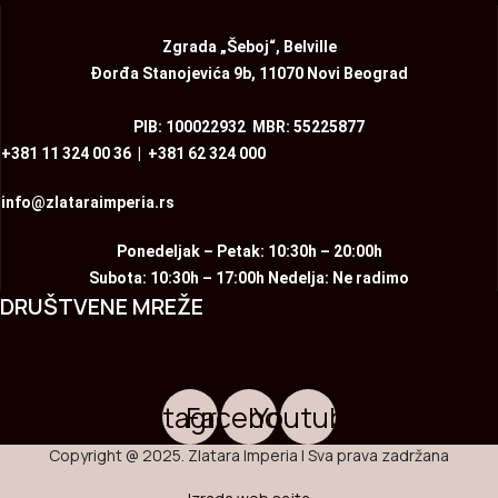
Zgrada „Šeboj“, Belville
Đorđa Stanojevića 9b, 11070 Novi Beograd
PIB: 100022932 MBR: 55225877
+381 11 324 00 36
|
+381 62 324 000
info@zlataraimperia.rs
Ponedeljak – Petak: 10:30h – 20:00h
Subota: 10:30h – 17:00h Nedelja: Ne radimo
DRUŠTVENE MREŽE
Instagram
Facebook
Youtube
Copyright @ 2025. Zlatara Imperia | Sva prava zadržana