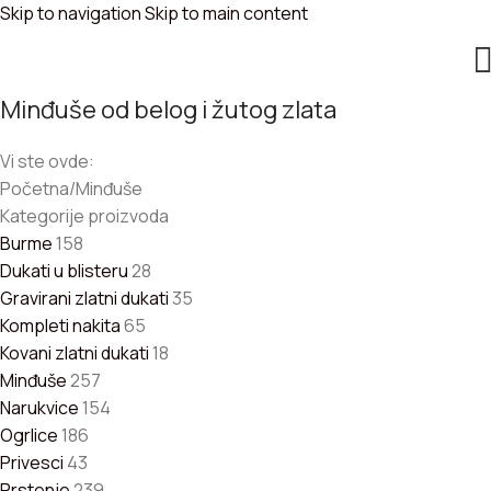
Skip to navigation
Skip to main content
Minđuše od belog i žutog zlata
Vi ste ovde:
Početna
/
Minđuše
Kategorije proizvoda
Burme
158
Dukati u blisteru
28
Gravirani zlatni dukati
35
Kompleti nakita
65
Kovani zlatni dukati
18
Minđuše
257
Narukvice
154
Ogrlice
186
Privesci
43
Prstenje
239