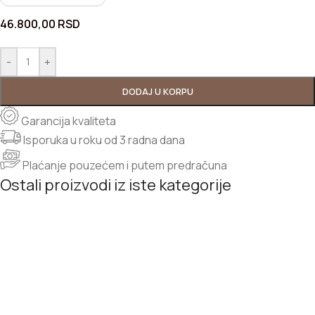
46.800,00
RSD
-
+
DODAJ U KORPU
Garancija kvaliteta
Isporuka u roku od 3 radna dana
Plaćanje pouzećem i putem predračuna
Ostali proizvodi iz iste kategorije