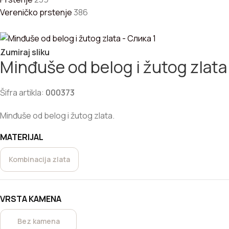
Vereničko prstenje
386
Zumiraj sliku
Minđuše od belog i žutog zlata
Šifra artikla:
000373
Minđuše od belog i žutog zlata.
MATERIJAL
Kombinacija zlata
VRSTA KAMENA
Bez kamena