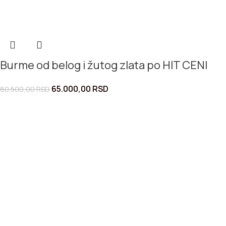
Burme od belog i žutog zlata po HIT CENI
65.000,00
RSD
80.500,00
RSD