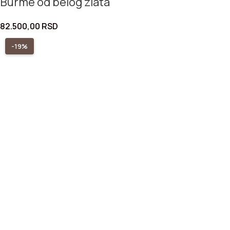
Burme od belog zlata
82.500,00
RSD
-19%