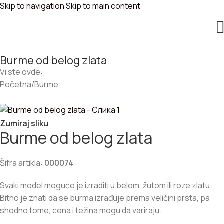
Skip to navigation
Skip to main content
Burme od belog zlata
Vi ste ovde:
Početna
/
Burme
Zumiraj sliku
Burme od belog zlata
Šifra artikla:
000074
Svaki model moguće je izraditi u belom, žutom ili roze zlatu.
Bitno je znati da se burma izrađuje prema veličini prsta, pa
shodno tome, cena i težina mogu da variraju.