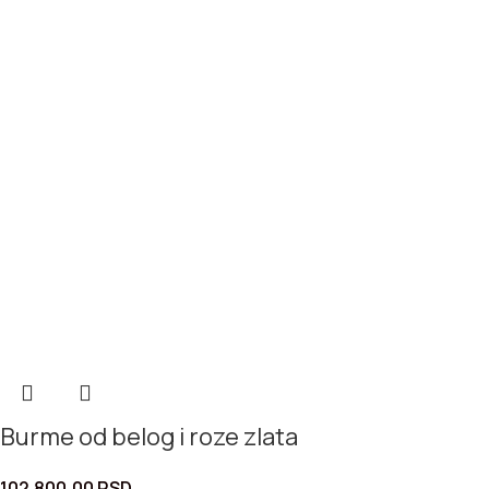
Burme od belog i roze zlata
102.800,00
RSD