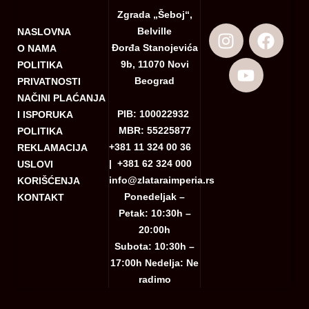
Zgrada „Šeboj“,
Belville
NASLOVNA
Đorđa Stanojevića
O NAMA
9b, 11070 Novi
POLITIKA
Beograd
PRIVATNOSTI
NAČINI PLAĆANJA
PIB: 100022932
I ISPORUKA
MBR: 55225877
POLITIKA
+381 11 324 00 36
REKLAMACIJA
|
+381 62 324 000
USLOVI
info@zlataraimperia.rs
KORIŠĆENJA
Ponedeljak –
KONTAKT
Petak: 10:30h –
20:00h
Subota: 10:30h –
17:00h Nedelja: Ne
radimo