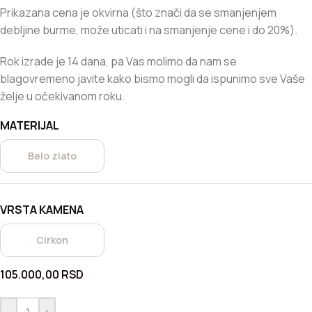
Prikazana cena je okvirna (što znači da se smanjenjem
debljine burme, može uticati i na smanjenje cene i do 20%).
Rok izrade je 14 dana, pa Vas molimo da nam se
blagovremeno javite kako bismo mogli da ispunimo sve Vaše
želje u očekivanom roku.
MATERIJAL
Belo zlato
VRSTA KAMENA
Cirkon
105.000,00
RSD
-
+