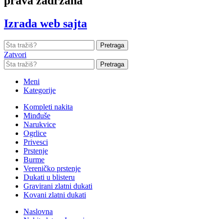
prava zadržana
Izrada web sajta
Pretraga
Zatvori
Pretraga
Meni
Kategorije
Kompleti nakita
Minđuše
Narukvice
Ogrlice
Privesci
Prstenje
Burme
Vereničko prstenje
Dukati u blisteru
Gravirani zlatni dukati
Kovani zlatni dukati
Naslovna