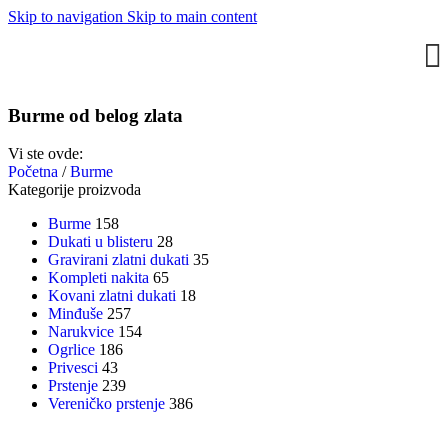
Skip to navigation
Skip to main content
Burme od belog zlata
Vi ste ovde:
Početna
/
Burme
Kategorije proizvoda
Burme
158
Dukati u blisteru
28
Gravirani zlatni dukati
35
Kompleti nakita
65
Kovani zlatni dukati
18
Minđuše
257
Narukvice
154
Ogrlice
186
Privesci
43
Prstenje
239
Vereničko prstenje
386