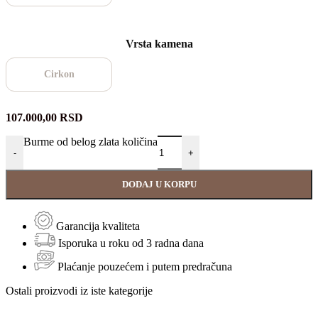
Vrsta kamena
Cirkon
107.000,00
RSD
Burme od belog zlata količina
-
+
DODAJ U KORPU
Garancija kvaliteta
Isporuka u roku od 3 radna dana
Plaćanje pouzećem i putem predračuna
Ostali proizvodi iz iste kategorije