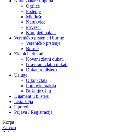
Nakit zlatare Imperia
Ogrlice
Prstenje
Minđuše
Narukvice
Privesci
Kompleti nakita
Vereničko prstenje i burme
Vereničko prstenje
Burme
Zlatnici i dukati
Kovani zlatni dukati
Gravirani zlatni dukati
Dukati u blisteru
Usluge
Otkup zlata
Popravka nakita
Bušenje ušiju
Dijamant u blisteru
Lista želja
Uporedi
Prijava / Registracija
Korpa
Zatvori