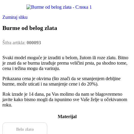
Zumiraj sliku
Burme od belog zlata
Šifra artikla:
000093
Svaki model moguće je izraditi u belom, žutom ili roze zlatu. Bitno
je znati da se burma izrađuje prema veličini prsta, pa shodno tome,
cena i težina mogu da variraju.
Prikazana cena je okvirna (što znači da se smanjenjem debljine
burme, može uticati i na smanjenje cene i do 20%).
Rok izrade je 14 dana, pa Vas molimo da nam se blagovremeno
javite kako bismo mogli da ispunimo sve Vaše želje u očekivanom
roku.
Materijal
Belo zlato