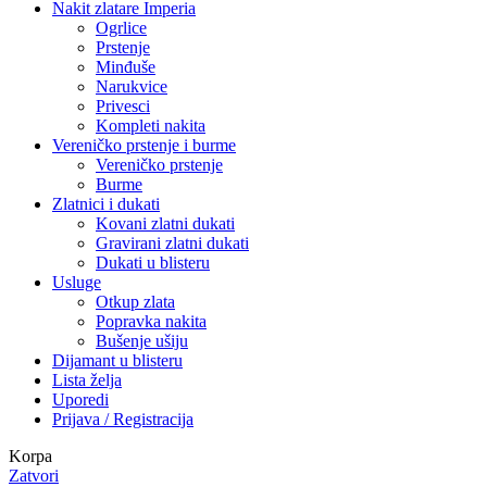
Nakit zlatare Imperia
Ogrlice
Prstenje
Minđuše
Narukvice
Privesci
Kompleti nakita
Vereničko prstenje i burme
Vereničko prstenje
Burme
Zlatnici i dukati
Kovani zlatni dukati
Gravirani zlatni dukati
Dukati u blisteru
Usluge
Otkup zlata
Popravka nakita
Bušenje ušiju
Dijamant u blisteru
Lista želja
Uporedi
Prijava / Registracija
Korpa
Zatvori