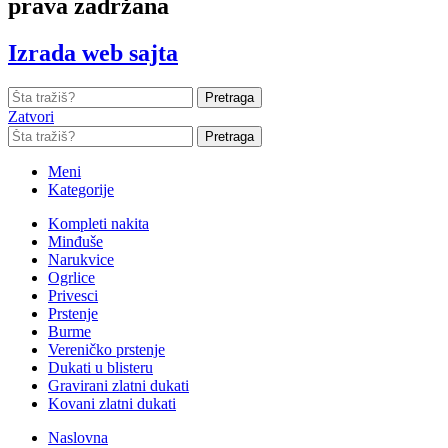
prava zadržana
Izrada web sajta
Pretraga
Zatvori
Pretraga
Meni
Kategorije
Kompleti nakita
Minđuše
Narukvice
Ogrlice
Privesci
Prstenje
Burme
Vereničko prstenje
Dukati u blisteru
Gravirani zlatni dukati
Kovani zlatni dukati
Naslovna