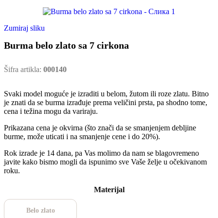
Zumiraj sliku
Burma belo zlato sa 7 cirkona
Šifra artikla:
000140
Svaki model moguće je izraditi u belom, žutom ili roze zlatu. Bitno
je znati da se burma izrađuje prema veličini prsta, pa shodno tome,
cena i težina mogu da variraju.
Prikazana cena je okvirna (što znači da se smanjenjem debljine
burme, može uticati i na smanjenje cene i do 20%).
Rok izrade je 14 dana, pa Vas molimo da nam se blagovremeno
javite kako bismo mogli da ispunimo sve Vaše želje u očekivanom
roku.
Materijal
Belo zlato