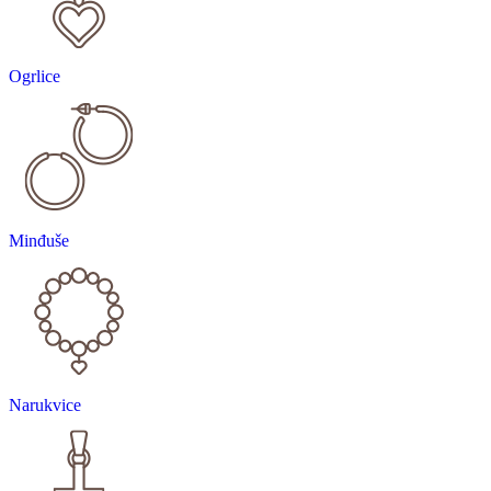
Ogrlice
Minđuše
Narukvice