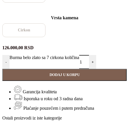
Vrsta kamena
Cirkon
126.000,00
RSD
Burma belo zlato sa 7 cirkona količina
-
+
DODAJ U KORPU
Garancija kvaliteta
Isporuka u roku od 3 radna dana
Plaćanje pouzećem i putem predračuna
Ostali proizvodi iz iste kategorije