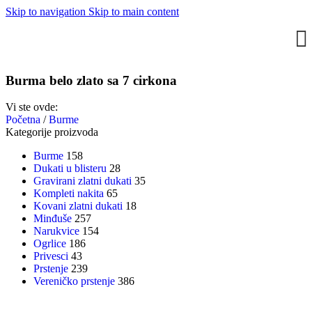
Skip to navigation
Skip to main content
Burma belo zlato sa 7 cirkona
Vi ste ovde:
Početna
/
Burme
Kategorije proizvoda
Burme
158
Dukati u blisteru
28
Gravirani zlatni dukati
35
Kompleti nakita
65
Kovani zlatni dukati
18
Minđuše
257
Narukvice
154
Ogrlice
186
Privesci
43
Prstenje
239
Vereničko prstenje
386