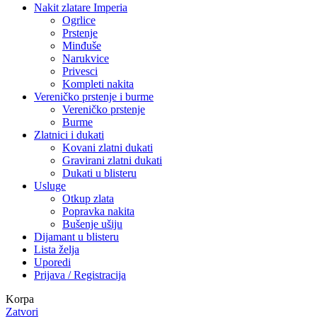
Nakit zlatare Imperia
Ogrlice
Prstenje
Minđuše
Narukvice
Privesci
Kompleti nakita
Vereničko prstenje i burme
Vereničko prstenje
Burme
Zlatnici i dukati
Kovani zlatni dukati
Gravirani zlatni dukati
Dukati u blisteru
Usluge
Otkup zlata
Popravka nakita
Bušenje ušiju
Dijamant u blisteru
Lista želja
Uporedi
Prijava / Registracija
Korpa
Zatvori