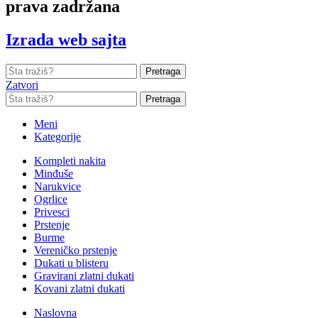
prava zadržana
Izrada web sajta
Pretraga
Zatvori
Pretraga
Meni
Kategorije
Kompleti nakita
Minđuše
Narukvice
Ogrlice
Privesci
Prstenje
Burme
Vereničko prstenje
Dukati u blisteru
Gravirani zlatni dukati
Kovani zlatni dukati
Naslovna