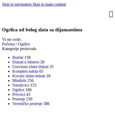
Skip to navigation
Skip to main content
Ogrlica od belog zlata sa dijamantima
Vi ste ovde:
Početna
/
Ogrlice
Kategorije proizvoda
Burme
158
Dukati u blisteru
28
Gravirani zlatni dukati
35
Kompleti nakita
65
Kovani zlatni dukati
18
Minđuše
256
Narukvice
153
Ogrlice
186
Privesci
43
Prstenje
239
Vereničko prstenje
386